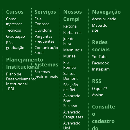
Cursos
Serviços
Nossos
Navegação
Campi
Como
Fale
Acessibilidade
ingressar
Conosco
Mapa do
Reitoria
Técnicos
Ouvidoria
site
Barbacena
Graduação
Perguntas
Juiz de
Redes
Frequentes
Pós-
Fora
graduação
Comunicação
sociais
Manhuaçu
Social
Muriaé
YouTube
Planejamento
Rio
Facebook
Sistemas
Institucional
Pomba
Instagram
Sistemas
Santos
Plano de
Institucionais
Dumont
Desenvolvimento
RSS
Institucional
São João
O que é?
- PDI
del-Rei
Assine
Avançado
Bom
Consulte
Sucesso
Avançado
o
Cataguases
cadastro
Avançado
do
Ubá