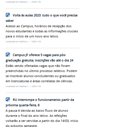
Localizado em
Notícias
/
…
/
2023
/
05
Volta às aulas 2023: tudo o que você precisa
saber
Acesso ao Campus, horários de recepção dos
novos estudantes e todas as informações cruciais
para o início de um novo ano letivo.
Localizado em
Notícias
/
…
/
2023
/
03
Campus JF oferece 5 vagas para pós-
graduação gratuita; inscrições vão até o dia 24
Estão sendo ofertadas vagas que não foram
preenchidas no último processo seletivo. Podem
se inscrever alunos concludentes ou graduados
em licenciaturas e áreas correlatas de ciências.
Localizado em
Notícias
/
…
/
2023
/
03
RU interrompe o funcionamento partir da
próxima quarta-feira, 8
A pausa é devida ao baixo fluxo de alunos
durante o final do ano letivo. As refeições
voltarão a ser servidas a partir do dia 14/03, início
do próximo semestre.