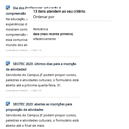
Dia dos Professores: educação é
13
itens atendem ao seu critério.
compreensão
Ordenar por
Na educação, a comunicação é fundamental. As
experiências de Helen Barra e Dayane Campos
mostram como ouvir e ler moldam nossa
Relevância
data (mais recente primeiro)
compreensão do mundo. Professores, ao facilitar
Alfabeticamente
essa comunicação, transformam a visão de
mundo dos alunos.
Localizado em
Notícias
/
…
/
2023
/
10
SECITEC 2023: últimos dias para a inscrição
de atividades!
Servidores do Campus JF podem propor cursos,
palestras e atividades culturais; o formulário está
aberto até a próxima quarta-feira, 31.
Localizado em
Notícias
/
…
/
2023
/
05
SECITEC 2023: abertas as inscrições para
proposição de atividades
Servidores do Campus JF podem propor cursos,
palestras e atividades culturais; o formulário está
aberto até o final de maio.