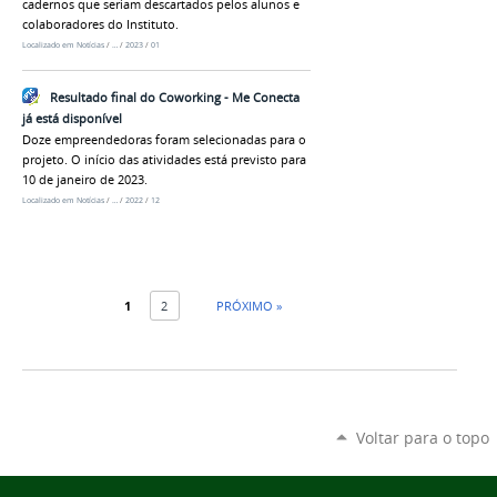
cadernos que seriam descartados pelos alunos e
colaboradores do Instituto.
Localizado em
Notícias
/
…
/
2023
/
01
Resultado final do Coworking - Me Conecta
já está disponível
Doze empreendedoras foram selecionadas para o
projeto. O início das atividades está previsto para
10 de janeiro de 2023.
Localizado em
Notícias
/
…
/
2022
/
12
1
2
PRÓXIMO »
Voltar para o topo