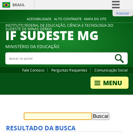
BRASIL
Acessar
Simplifique!
ACESSIBILIDADE
ALTO CONTRASTE
MAPA DO SITE
Comunica BR
INSTITUTO FEDERAL DE EDUCAÇÃO, CIÊNCIA E TECNOLOGIA DO
IF SUDESTE MG
SUDESTE DE MINAS GERAIS
Participe
Acesso à informação
MINISTÉRIO DA EDUCAÇÃO
Legislação
Buscar no portal
Bus
Canais
Fale Conosco
Perguntas frequentes
Comunicação Social
RESULTADO DA BUSCA