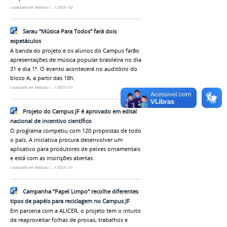
Localizado em
Notícias
/
…
/
2023
/
02
Sarau “Música Para Todos” fará dois
espetáculos
A banda do projeto e os alunos do Campus farão
apresentações de música popular brasileira no dia
31 e dia 1º. O evento acontecerá no auditório do
bloco A, a partir das 18h.
Localizado em
Notícias
/
…
/
2023
/
01
Projeto do Campus JF é aprovado em edital
nacional de incentivo científico
O programa competiu com 120 propostas de todo
o país. A iniciativa procura desenvolver um
aplicativo para produtores de peixes ornamentais
e está com as inscrições abertas.
Localizado em
Notícias
/
…
/
2023
/
01
Campanha “Papel Limpo” recolhe diferentes
tipos de papéis para reciclagem no Campus JF
Em parceria com a ALICER, o projeto tem o intuito
de reaproveitar folhas de provas, trabalhos e