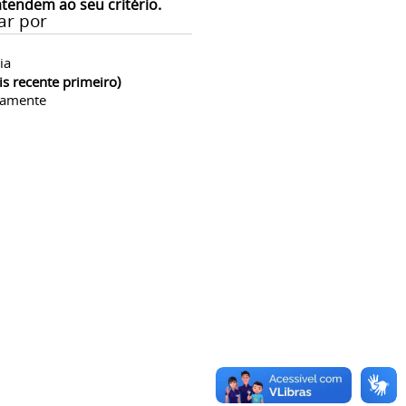
atendem ao seu critério.
ar por
ia
is recente primeiro)
camente