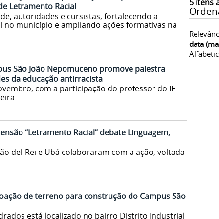
5
itens 
de Letramento Racial
Orden
e, autoridades e cursistas, fortalecendo a
al no município e ampliando ações formativas na
Relevânc
data (ma
Alfabeti
us São João Nepomuceno promove palestra
des da educação antirracista
vembro, com a participação do professor do IF
eira
tensão “Letramento Racial” debate Linguagem,
ão del-Rei e Ubá colaboraram com a ação, voltada
 doação de terreno para construção do Campus São
rados está localizado no bairro Distrito Industrial