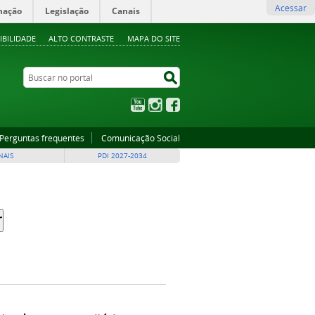
Acessar
mação
Legislação
Canais
IBILIDADE
ALTO CONTRASTE
MAPA DO SITE
Buscar no portal
Buscar no portal
YouTube
Instagram
Facebook
Perguntas frequentes
Comunicação Social
NAIS
PDI 2027-2034