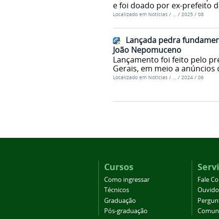
e foi doado por ex-prefeito 
Localizado em
Notícias
/
…
/
2025
/
08
Lançada pedra fundamen
João Nepomuceno
Lançamento foi feito pelo pr
Gerais, em meio a anúncios
Localizado em
Notícias
/
…
/
2024
/
06
Cursos
Serv
Como ingressar
Fale C
Técnicos
Ouvido
Graduação
Pergun
Pós-graduação
Comuni