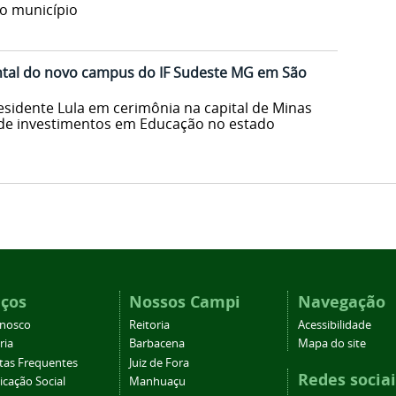
do município
tal do novo campus do IF Sudeste MG em São
esidente Lula em cerimônia na capital de Minas
 de investimentos em Educação no estado
iços
Nossos Campi
Navegação
onosco
Reitoria
Acessibilidade
ria
Barbacena
Mapa do site
tas Frequentes
Juiz de Fora
Redes sociai
cação Social
Manhuaçu