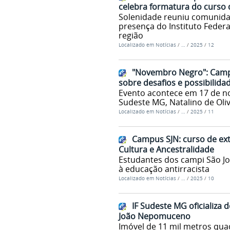
celebra formatura do curso 
Solenidade reuniu comunidad
presença do Instituto Feder
região
Localizado em
Notícias
/
…
/
2025
/
12
"Novembro Negro": Camp
sobre desafios e possibilida
Evento acontece em 17 de no
Sudeste MG, Natalino de Oliv
Localizado em
Notícias
/
…
/
2025
/
11
Campus SJN: curso de ex
Cultura e Ancestralidade
Estudantes dos campi São Jo
à educação antirracista
Localizado em
Notícias
/
…
/
2025
/
10
IF Sudeste MG oficializa
João Nepomuceno
Imóvel de 11 mil metros quad