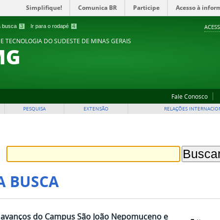
Simplifique!
Comunica BR
Participe
Acesso à infor
 a busca
3
Ir para o rodapé
4
ACESS
 E TECNOLOGIA DO SUDESTE DE MINAS GERAIS
MG
Fale Conosco
PESQUISA
EXTENSÃO
RELAÇÕES INTERNACIO
A BUSCA
a avanços do Campus São João Nepomuceno e