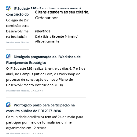
IF Sudeste MG dá o primeiro passo rumo à
8
itens atendem ao seu critério.
construção do novo PDI
Ordenar por
Colégio de Dirigentes aprovou constituição de
comissão estratégica; entenda como o Plano de
Desenvolvimento Institucional afeta seu trabalho
relevância
na instituição
Data (mais Recente Primeiro)
Alfabeticamente
Localizado em
Notícias
/
…
/
2025
/
11
Divulgada programação do I Workshop de
Planejamento Estratégico
O IF Sudeste MG realizará, entre os dias 6, 7 e 8 de
abril, no Campus Juiz de Fora, o I Workshop do
processo de construção do novo Plano de
Desenvolvimento Institucional (PDI)
Localizado em
Notícias
/
…
/
2026
/
4
Prorrogado prazo para participação na
consulta pública do PDI 2027-2034
Comunidade acadêmica tem até 24 de maio para
participar por meio de formulários online
organizados em 12 temas
Localizado em
Notícias
/
…
/
2026
/
5