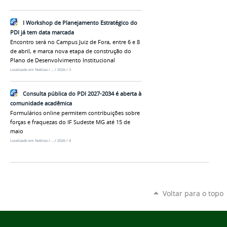
I Workshop de Planejamento Estratégico do
PDI já tem data marcada
Encontro será no Campus Juiz de Fora, entre 6 e 8
de abril, e marca nova etapa de construção do
Plano de Desenvolvimento Institucional
Localizado em
Notícias
/
…
/
2026
/
3
Consulta pública do PDI 2027-2034 é aberta à
comunidade acadêmica
Formulários online permitem contribuições sobre
forças e fraquezas do IF Sudeste MG até 15 de
maio
Localizado em
Notícias
/
…
/
2026
/
4
Voltar para o topo