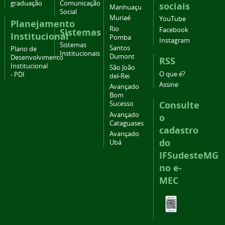
graduação
Comunicação
sociais
Manhuaçu
Social
Muriaé
YouTube
Planejamento
Rio
Facebook
Sistemas
Institucional
Pomba
Instagram
Sistemas
Santos
Plano de
Institucionais
Dumont
Desenvolvimento
RSS
Institucional
São João
O que é?
- PDI
del-Rei
Assine
Avançado
Bom
Consulte
Sucesso
Avançado
o
Cataguases
cadastro
Avançado
do
Ubá
IFSudesteMG
no e-
MEC