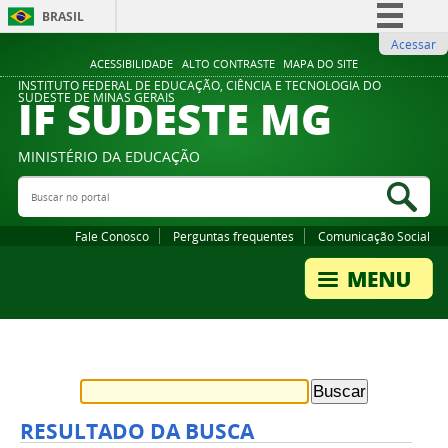
BRASIL
Acessar
Simplifique!
ACESSIBILIDADE
ALTO CONTRASTE
MAPA DO SITE
Comunica BR
INSTITUTO FEDERAL DE EDUCAÇÃO, CIÊNCIA E TECNOLOGIA DO
IF SUDESTE MG
SUDESTE DE MINAS GERAIS
Participe
Acesso à informação
MINISTÉRIO DA EDUCAÇÃO
Legislação
Buscar no portal
Bus
Canais
Fale Conosco
Perguntas frequentes
Comunicação Social
RESULTADO DA BUSCA