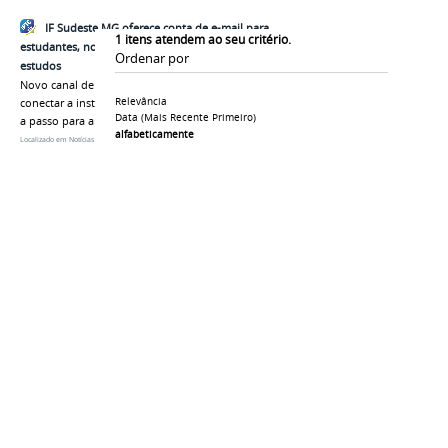
IF Sudeste MG oferece conta de e-mail para
1
itens atendem ao seu critério.
estudantes, novas ferramentas e mais recursos de
Ordenar por
estudos
Novo canal de comunicação também busca
Relevância
conectar a instituição aos discentes; confira passo
Data (mais Recente Primeiro)
a passo para a criação
alfabeticamente
Localizado em
Notícias
/
…
/
2024
/
09