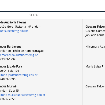
SETOR
de Auditoria Interna
ção-Geral (Reitoria - 9º andar)
Geovani Falcon
a@ifsudestemg.edu.br
Gislene Gomes
Januário Fern
mpus Barbacena
Nilcemara Apar
andar do Prédio de Administração
cemara.vidal@ifsudestemg.br
) 3333-1739
pus Juiz de Fora
Maria Luiza Fi
co O - Sala 103
itoria.jf@ifsudestemg.edu.br
) 4009-3096
mpus Muriaé
Geovani Falcon
andar - Sala 45
itoria.muriae@ifsudestemg.edu.br
) 3696-2850