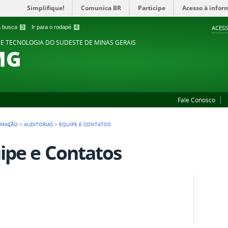
Simplifique!
Comunica BR
Participe
Acesso à infor
 a busca
3
Ir para o rodapé
4
ACESS
 E TECNOLOGIA DO SUDESTE DE MINAS GERAIS
MG
Fale Conosco
RMAÇÃO
>
AUDITORIAS
>
EQUIPE E CONTATOS
ipe e Contatos