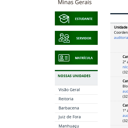
Unidade 
Coordena
auditori
Ca
2º 
nil
(32
NOSSAS UNIDADES
Cam
Blo
Visão Geral
aud
(32
Reitoria
Ca
Barbacena
1º 
aud
Juiz de Fora
(32
Manhuaçu