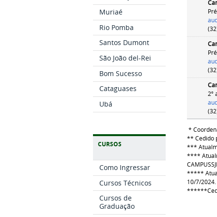
Ca
Muriaé
Pré
aud
Rio Pomba
(32
Santos Dumont
Ca
Pré
São João del-Rei
aud
(32
Bom Sucesso
Cam
Cataguases
2º 
aud
Ubá
(32
* Coordena
** Cedido 
CURSOS
*** Atualm
**** Atua
CAMPUSSJD
Como Ingressar
***** Atua
10/7/2024.
Cursos Técnicos
******Cedi
Cursos de
Graduação