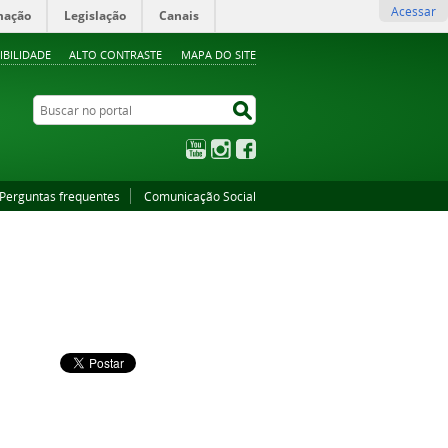
Acessar
mação
Legislação
Canais
IBILIDADE
ALTO CONTRASTE
MAPA DO SITE
Buscar no portal
Buscar no portal
YouTube
Instagram
Facebook
Perguntas frequentes
Comunicação Social