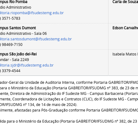
mpus Rio Pomba
Carla de Souz
dio Administrativo
itoria.riopomba@ifsudestemg.edu.br
) 3571-5783
mpus Santos Dumont
Edson Carval
dio Administrativo - Sala 06
itoria.santosdumont@ifsudestemg.edu.br
) 98469-7150
pus São João del-Rei
Isabela Matos
andar - Sala 2249
itoria.sjdr@ifsudestemg.edu.br
) 3379-4544
dor-Geral da Unidade de Auditoria Interna, conforme Portaria GABREITOR/IFMG
para o Ministério da Educação
(Portaria GABREITOR/IFSUDMG nº 383, de 23 de m
ente, Diretora de Administração do IF Sudeste MG - Campus Barbacena (Porta
lmente,
Coordenadora de Licitações e Contratos (CLIC), do IF Sudeste MG - Campu
R/IFSUDMG nº 134, de 14 de maio de 2024).
lmente, afastadas para Pós-Graduação conforme Portaria GABREITOR/IFSUDMG n
da para o Ministério da Educação (Portaria GABREITOR/IFSUDMG nº 382, de 23