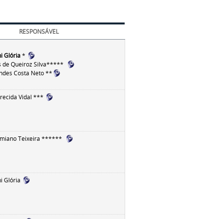
RESPONSÁVEL
i Glória
*
 de Queiroz Silva*****
andes Costa Neto **
ecida Vidal ***
rmiano Teixeira
******
i Glória