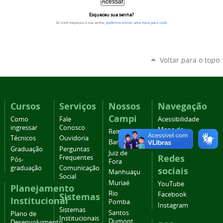
Esqueceu sua senha?
Se você esqueceu a sua senha,
podemos enviar uma nova para você
.
Voltar para o topo
Cursos
Serviços
Nossos
Navegação
Campi
Como
Fale
Acessibilidade
ingressar
Conosco
Mapa do
Reitoria
Técnicos
Ouvidoria
site
Barbacena
Graduação
Perguntas
Juiz de
Redes
Frequentes
Pós-
Fora
graduação
Comunicação
sociais
Manhuaçu
Social
Muriaé
YouTube
Planejamento
Rio
Facebook
Sistemas
Institucional
Pomba
Instagram
Sistemas
Santos
Plano de
Institucionais
Dumont
Desenvolvimento