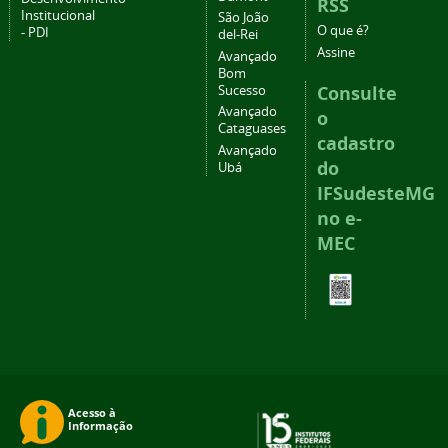
RSS
Institucional
São João
O que é?
- PDI
del-Rei
Assine
Avançado
Bom
Consulte
Sucesso
Avançado
o
Cataguases
cadastro
Avançado
do
Ubá
IFSudesteMG
no e-
MEC