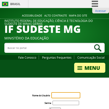
BRASIL
Acessar
Simplifique!
ACESSIBILIDADE
ALTO CONTRASTE
MAPA DO SITE
Comunica BR
INSTITUTO FEDERAL DE EDUCAÇÃO, CIÊNCIA E TECNOLOGIA DO
IF SUDESTE MG
SUDESTE DE MINAS GERAIS
Participe
Acesso à informação
MINISTÉRIO DA EDUCAÇÃO
Legislação
Buscar no portal
Bus
Canais
Fale Conosco
Perguntas frequentes
Comunicação Social
Nome do Usuário
Senha