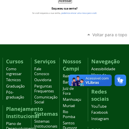
Esqueceu sua senha?
Se você esqueceu a sua senha,
podemos enviar uma nova para você
.
Voltar para o topo
Cursos
Serviços
Nossos
Navegação
Campi
Como
Fale
Acessibilidade
ingressar
Conosco
Mapa do
Reitoria
Técnicos
Ouvidoria
site
Barbacena
Graduação
Perguntas
Juiz de
Redes
Frequentes
Pós-
Fora
graduação
Comunicação
sociais
Manhuaçu
Social
Muriaé
YouTube
Planejamento
Rio
Facebook
Sistemas
Institucional
Pomba
Instagram
Sistemas
Santos
Plano de
Institucionais
Dumont
Desenvolvimento