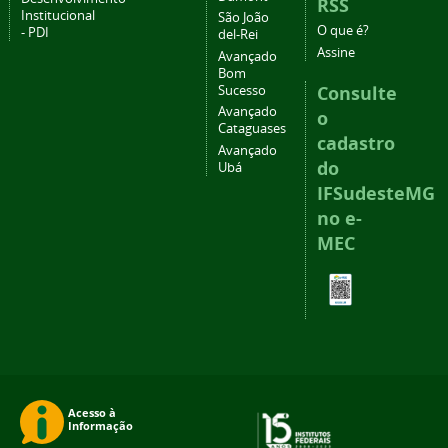
RSS
Institucional
São João
O que é?
- PDI
del-Rei
Assine
Avançado
Bom
Consulte
Sucesso
Avançado
o
Cataguases
cadastro
Avançado
do
Ubá
IFSudesteMG
no e-
MEC