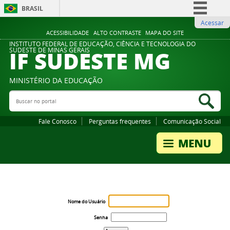
BRASIL
Acessar
Simplifique!
ACESSIBILIDADE
ALTO CONTRASTE
MAPA DO SITE
Comunica BR
INSTITUTO FEDERAL DE EDUCAÇÃO, CIÊNCIA E TECNOLOGIA DO
IF SUDESTE MG
SUDESTE DE MINAS GERAIS
Participe
Acesso à informação
MINISTÉRIO DA EDUCAÇÃO
Legislação
Buscar no portal
Bus
Canais
Fale Conosco
Perguntas frequentes
Comunicação Social
Nome do Usuário
Senha