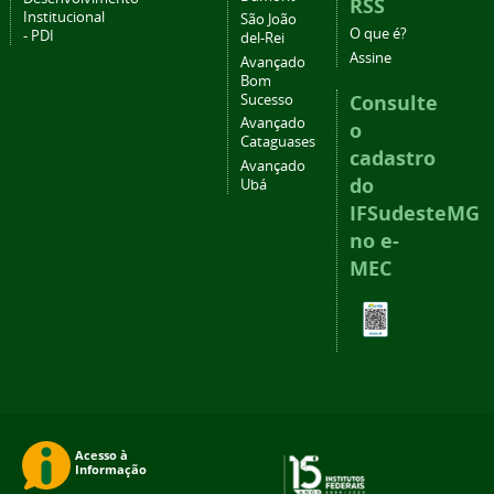
RSS
Institucional
São João
O que é?
- PDI
del-Rei
Assine
Avançado
Bom
Consulte
Sucesso
Avançado
o
Cataguases
cadastro
Avançado
do
Ubá
IFSudesteMG
no e-
MEC