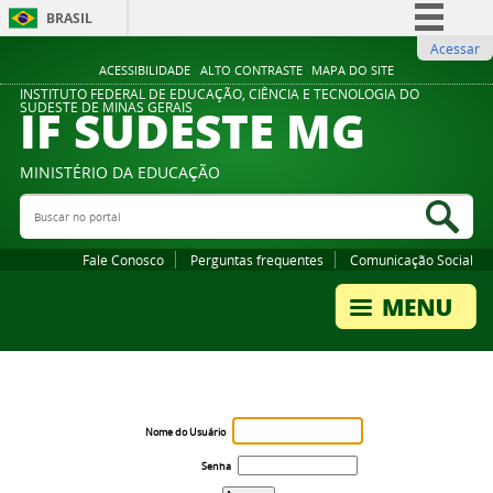
BRASIL
Acessar
Simplifique!
ACESSIBILIDADE
ALTO CONTRASTE
MAPA DO SITE
Comunica BR
INSTITUTO FEDERAL DE EDUCAÇÃO, CIÊNCIA E TECNOLOGIA DO
IF SUDESTE MG
SUDESTE DE MINAS GERAIS
Participe
Acesso à informação
MINISTÉRIO DA EDUCAÇÃO
Legislação
Buscar no portal
Bus
Canais
Fale Conosco
Perguntas frequentes
Comunicação Social
Nome do Usuário
Senha