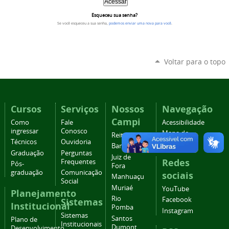
Esqueceu sua senha?
Se você esqueceu a sua senha,
podemos enviar uma nova para você
.
Voltar para o topo
Cursos
Serviços
Nossos
Navegação
Campi
Como
Fale
Acessibilidade
ingressar
Conosco
Mapa do
Reitoria
Técnicos
Ouvidoria
site
Barbacena
Graduação
Perguntas
Juiz de
Redes
Frequentes
Pós-
Fora
graduação
Comunicação
sociais
Manhuaçu
Social
Muriaé
YouTube
Planejamento
Rio
Facebook
Sistemas
Institucional
Pomba
Instagram
Sistemas
Santos
Plano de
Institucionais
Dumont
Desenvolvimento