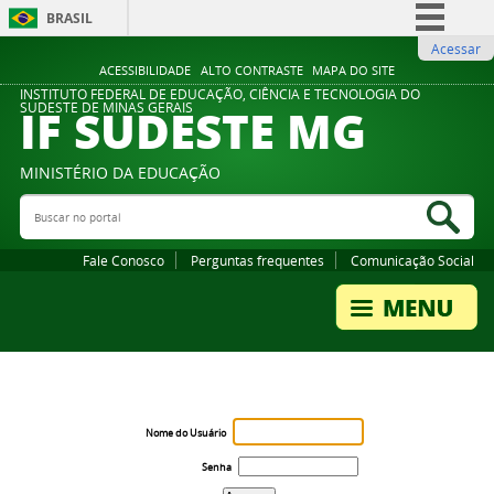
BRASIL
Acessar
Simplifique!
ACESSIBILIDADE
ALTO CONTRASTE
MAPA DO SITE
Comunica BR
INSTITUTO FEDERAL DE EDUCAÇÃO, CIÊNCIA E TECNOLOGIA DO
IF SUDESTE MG
SUDESTE DE MINAS GERAIS
Participe
Acesso à informação
MINISTÉRIO DA EDUCAÇÃO
Legislação
Buscar no portal
Bus
Canais
Fale Conosco
Perguntas frequentes
Comunicação Social
Nome do Usuário
Senha