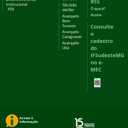
RSS
Institucional
São João
O que é?
- PDI
del-Rei
Assine
Avançado
Bom
Consulte
Sucesso
Avançado
o
Cataguases
cadastro
Avançado
do
Ubá
IFSudesteMG
no e-
MEC