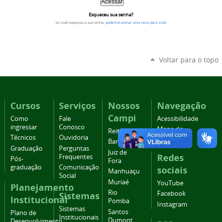
Esqueceu sua senha?
Se você esqueceu a sua senha,
podemos enviar uma nova para você
.
Voltar para o topo
Cursos
Serviços
Nossos
Navegação
Campi
Como
Fale
Acessibilidade
ingressar
Conosco
Mapa do
Reitoria
Técnicos
Ouvidoria
site
Barbacena
Graduação
Perguntas
Juiz de
Redes
Frequentes
Pós-
Fora
graduação
Comunicação
sociais
Manhuaçu
Social
Muriaé
YouTube
Planejamento
Rio
Facebook
Sistemas
Institucional
Pomba
Instagram
Sistemas
Santos
Plano de
Institucionais
Dumont
Desenvolvimento