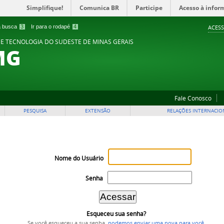
Simplifique!
Comunica BR
Participe
Acesso à infor
 a busca
3
Ir para o rodapé
4
ACESS
 E TECNOLOGIA DO SUDESTE DE MINAS GERAIS
MG
Fale Conosco
PESQUISA
EXTENSÃO
RELAÇÕES INTERNACIO
Nome do Usuário
Senha
Esqueceu sua senha?
Se você esqueceu a sua senha,
podemos enviar uma nova para você
.