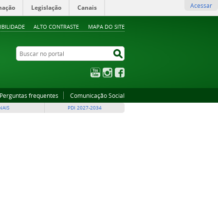
Acessar
mação
Legislação
Canais
IBILIDADE
ALTO CONTRASTE
MAPA DO SITE
Buscar no portal
Buscar no portal
YouTube
Instagram
Facebook
Perguntas frequentes
Comunicação Social
NAIS
PDI 2027-2034