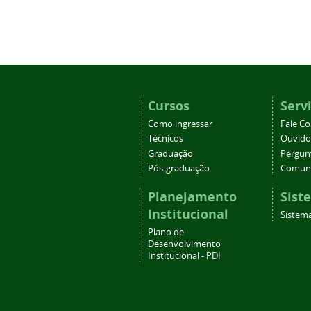
Cursos
Serv
Como ingressar
Fale C
Técnicos
Ouvido
Graduação
Pergun
Pós-graduação
Comuni
Planejamento
Sist
Institucional
Sistema
Plano de
Desenvolvimento
Institucional - PDI