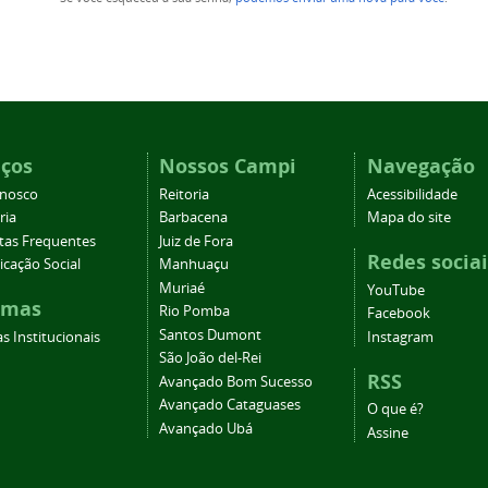
iços
Nossos Campi
Navegação
onosco
Reitoria
Acessibilidade
ria
Barbacena
Mapa do site
tas Frequentes
Juiz de Fora
Redes sociai
cação Social
Manhuaçu
Muriaé
YouTube
emas
Rio Pomba
Facebook
Santos Dumont
s Institucionais
Instagram
São João del-Rei
RSS
Avançado Bom Sucesso
Avançado Cataguases
O que é?
Avançado Ubá
Assine