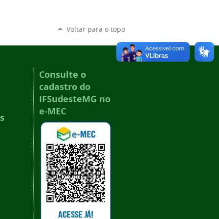
Voltar para o topo
Consulte o
cadastro do
IFSudesteMG no
e-MEC
s