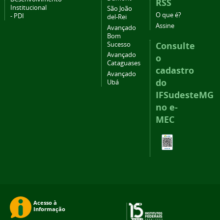
RSS
Institucional
São João
O que é?
- PDI
del-Rei
Assine
Avançado
Bom
Consulte
Sucesso
Avançado
o
Cataguases
cadastro
Avançado
do
Ubá
IFSudesteMG
no e-
MEC