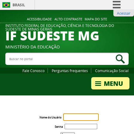
BRASIL
Acessar
Simplifique!
ACESSIBILIDADE
ALTO CONTRASTE
MAPA DO SITE
Comunica BR
INSTITUTO FEDERAL DE EDUCAÇÃO, CIÊNCIA E TECNOLOGIA DO
IF SUDESTE MG
SUDESTE DE MINAS GERAIS
Participe
Acesso à informação
MINISTÉRIO DA EDUCAÇÃO
Legislação
Buscar no portal
Bus
Canais
Fale Conosco
Perguntas frequentes
Comunicação Social
Nome do Usuário
Senha