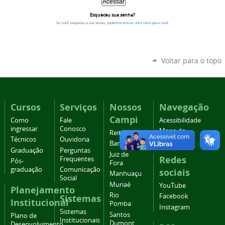
Esqueceu sua senha?
Se você esqueceu a sua senha,
podemos enviar uma nova para você
.
Voltar para o topo
Cursos
Serviços
Nossos
Navegação
Campi
Como
Fale
Acessibilidade
ingressar
Conosco
Mapa do
Reitoria
Técnicos
Ouvidoria
site
Barbacena
Graduação
Perguntas
Juiz de
Redes
Frequentes
Pós-
Fora
graduação
Comunicação
sociais
Manhuaçu
Social
Muriaé
YouTube
Planejamento
Rio
Facebook
Sistemas
Institucional
Pomba
Instagram
Sistemas
Santos
Plano de
Institucionais
Dumont
Desenvolvimento