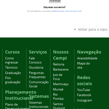
Esqueceu sua senha?
Se você esqueceu a sua senha,
podemos enviar uma nova para você
.
Voltar para o topo
Cursos
Serviços
Nossos
Navegação
Campi
Como
Fale
Acessibilidade
ingressar
Conosco
Mapa do
Reitoria
Técnicos
Ouvidoria
site
Barbacena
Graduação
Perguntas
Juiz de
Redes
Frequentes
Pós-
Fora
graduação
Comunicação
sociais
Manhuaçu
Social
Muriaé
YouTube
Planejamento
Rio
Facebook
Sistemas
Institucional
Pomba
Instagram
Sistemas
Santos
Plano de
Institucionais
Dumont
Desenvolvimento