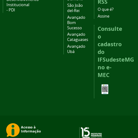
RSS
Institucional
São João
O que é?
- PDI
del-Rei
Assine
Avançado
Bom
Consulte
Sucesso
Avançado
o
Cataguases
cadastro
Avançado
do
Ubá
IFSudesteMG
no e-
MEC