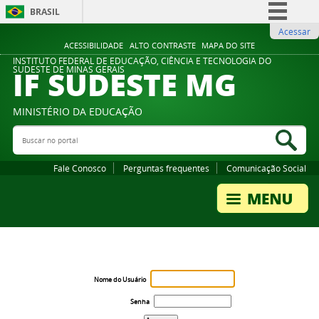
BRASIL
Acessar
Simplifique!
ACESSIBILIDADE
ALTO CONTRASTE
MAPA DO SITE
Comunica BR
INSTITUTO FEDERAL DE EDUCAÇÃO, CIÊNCIA E TECNOLOGIA DO
IF SUDESTE MG
SUDESTE DE MINAS GERAIS
Participe
Acesso à informação
MINISTÉRIO DA EDUCAÇÃO
Legislação
Buscar no portal
Bus
Canais
Fale Conosco
Perguntas frequentes
Comunicação Social
Nome do Usuário
Senha