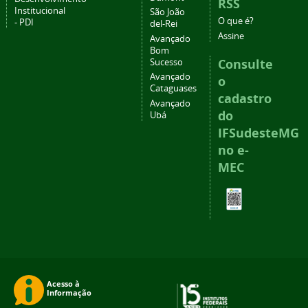
RSS
Institucional
São João
O que é?
- PDI
del-Rei
Assine
Avançado
Bom
Consulte
Sucesso
Avançado
o
Cataguases
cadastro
Avançado
do
Ubá
IFSudesteMG
no e-
MEC