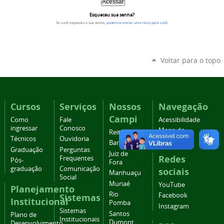
Esqueceu sua senha?
Se você esqueceu a sua senha,
podemos enviar uma nova para você
.
Voltar para o topo
Cursos
Serviços
Nossos
Navegação
Campi
Como
Fale
Acessibilidade
ingressar
Conosco
Mapa do
Reitoria
Técnicos
Ouvidoria
site
Barbacena
Graduação
Perguntas
Juiz de
Redes
Frequentes
Pós-
Fora
graduação
Comunicação
sociais
Manhuaçu
Social
Muriaé
YouTube
Planejamento
Rio
Facebook
Sistemas
Institucional
Pomba
Instagram
Sistemas
Santos
Plano de
Institucionais
Dumont
Desenvolvimento