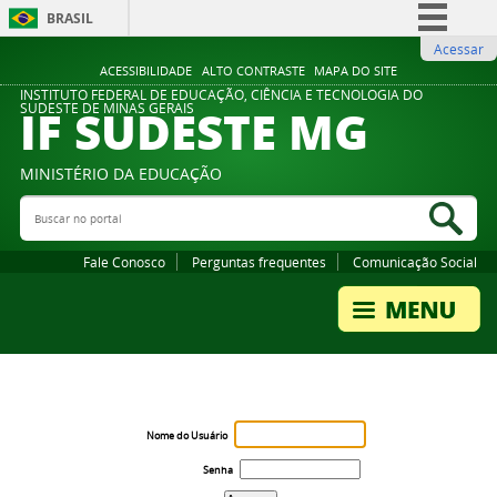
BRASIL
Acessar
Simplifique!
ACESSIBILIDADE
ALTO CONTRASTE
MAPA DO SITE
Comunica BR
INSTITUTO FEDERAL DE EDUCAÇÃO, CIÊNCIA E TECNOLOGIA DO
IF SUDESTE MG
SUDESTE DE MINAS GERAIS
Participe
Acesso à informação
MINISTÉRIO DA EDUCAÇÃO
Legislação
Buscar no portal
Bus
Canais
Fale Conosco
Perguntas frequentes
Comunicação Social
Nome do Usuário
Senha