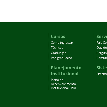
Cursos
Serv
Como ingressar
Fale C
Técnicos
Ouvido
Graduação
Pergun
Pós-graduação
Comuni
Planejamento
Sist
Institucional
Sistema
Plano de
Desenvolvimento
Institucional - PDI