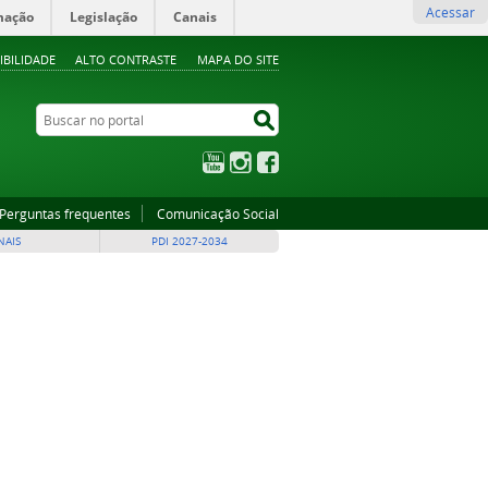
Acessar
mação
Legislação
Canais
IBILIDADE
ALTO CONTRASTE
MAPA DO SITE
Buscar no portal
Buscar no portal
YouTube
Instagram
Facebook
Perguntas frequentes
Comunicação Social
NAIS
PDI 2027-2034