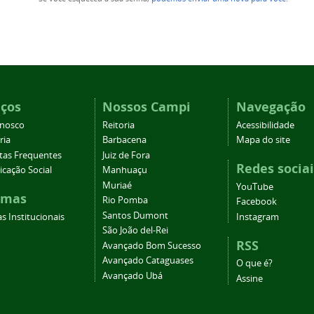
iços
Nossos Campi
Navegação
onosco
Reitoria
Acessibilidade
ria
Barbacena
Mapa do site
tas Frequentes
Juiz de Fora
Redes sociai
cação Social
Manhuaçu
Muriaé
YouTube
emas
Rio Pomba
Facebook
Santos Dumont
s Institucionais
Instagram
São João del-Rei
RSS
Avançado Bom Sucesso
Avançado Cataguases
O que é?
Avançado Ubá
Assine