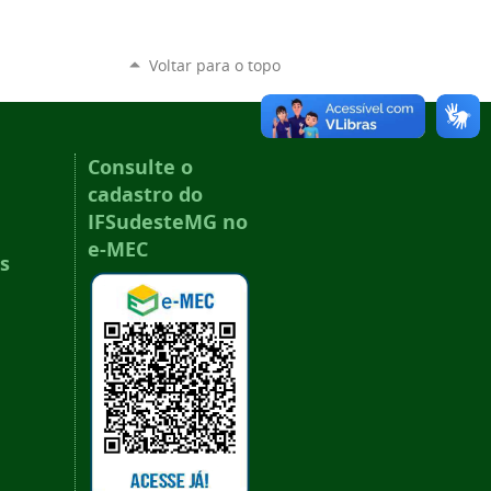
Voltar para o topo
Consulte o
cadastro do
IFSudesteMG no
e-MEC
s