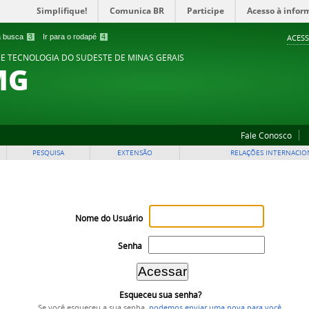
Simplifique!
Comunica BR
Participe
Acesso à infor
 a busca
3
Ir para o rodapé
4
ACESS
 E TECNOLOGIA DO SUDESTE DE MINAS GERAIS
MG
Fale Conosco
PESQUISA
EXTENSÃO
RELAÇÕES INTERNACIO
Nome do Usuário
Senha
Esqueceu sua senha?
Se você esqueceu a sua senha,
podemos enviar uma nova para você
.