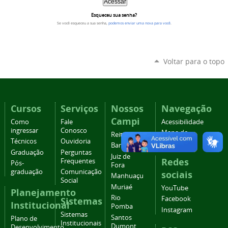
Esqueceu sua senha?
Se você esqueceu a sua senha,
podemos enviar uma nova para você
.
Voltar para o topo
Cursos
Serviços
Nossos
Navegação
Campi
Como
Fale
Acessibilidade
ingressar
Conosco
Mapa do
Reitoria
Técnicos
Ouvidoria
site
Barbacena
Graduação
Perguntas
Juiz de
Redes
Frequentes
Pós-
Fora
graduação
Comunicação
sociais
Manhuaçu
Social
Muriaé
YouTube
Planejamento
Rio
Facebook
Sistemas
Institucional
Pomba
Instagram
Sistemas
Santos
Plano de
Institucionais
Dumont
Desenvolvimento