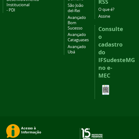
RSS
Institucional
São João
O que é?
- PDI
del-Rei
Assine
Avançado
Bom
Consulte
Sucesso
Avançado
o
Cataguases
cadastro
Avançado
do
Ubá
IFSudesteMG
no e-
MEC