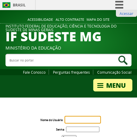
BRASIL
Acessar
Simplifique!
ACESSIBILIDADE
ALTO CONTRASTE
MAPA DO SITE
Comunica BR
INSTITUTO FEDERAL DE EDUCAÇÃO, CIÊNCIA E TECNOLOGIA DO
IF SUDESTE MG
SUDESTE DE MINAS GERAIS
Participe
Acesso à informação
MINISTÉRIO DA EDUCAÇÃO
Legislação
Buscar no portal
Bus
Canais
Fale Conosco
Perguntas frequentes
Comunicação Social
Nome do Usuário
Senha