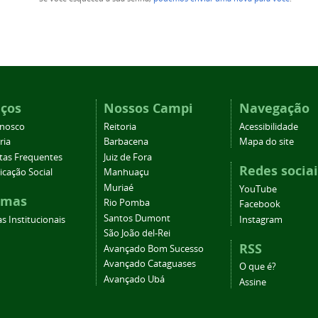
iços
Nossos Campi
Navegação
onosco
Reitoria
Acessibilidade
ria
Barbacena
Mapa do site
tas Frequentes
Juiz de Fora
Redes sociai
cação Social
Manhuaçu
Muriaé
YouTube
emas
Rio Pomba
Facebook
Santos Dumont
s Institucionais
Instagram
São João del-Rei
RSS
Avançado Bom Sucesso
Avançado Cataguases
O que é?
Avançado Ubá
Assine