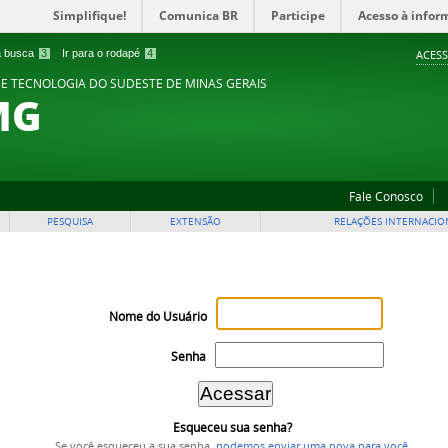
Simplifique!
Comunica BR
Participe
Acesso à infor
 a busca
3
Ir para o rodapé
4
ACESS
 E TECNOLOGIA DO SUDESTE DE MINAS GERAIS
MG
Fale Conosco
PESQUISA
EXTENSÃO
RELAÇÕES INTERNACIO
Nome do Usuário
Senha
Esqueceu sua senha?
Se você esqueceu a sua senha,
podemos enviar uma nova para você
.