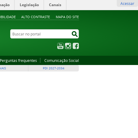
Acessar
mação
Legislação
Canais
IBILIDADE
ALTO CONTRASTE
MAPA DO SITE
Buscar no portal
Buscar no portal
YouTube
Instagram
Facebook
Perguntas frequentes
Comunicação Social
NAIS
PDI 2027-2034