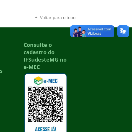
Voltar para o topo
Consulte o
cadastro do
IFSudesteMG no
e-MEC
s