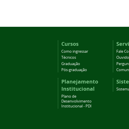
Cursos
Serv
Como ingressar
Fale C
Técnicos
Ouvido
Graduação
Pergun
Pós-graduação
Comuni
Planejamento
Sist
Institucional
Sistema
Plano de
Desenvolvimento
Institucional - PDI