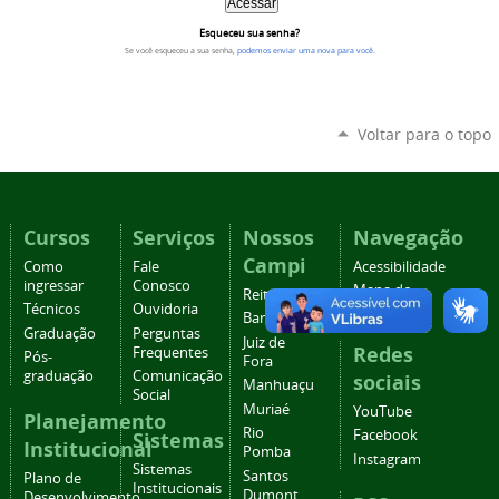
Esqueceu sua senha?
Se você esqueceu a sua senha,
podemos enviar uma nova para você
.
Voltar para o topo
Cursos
Serviços
Nossos
Navegação
Campi
Como
Fale
Acessibilidade
ingressar
Conosco
Mapa do
Reitoria
Técnicos
Ouvidoria
site
Barbacena
Graduação
Perguntas
Juiz de
Redes
Frequentes
Pós-
Fora
graduação
Comunicação
sociais
Manhuaçu
Social
Muriaé
YouTube
Planejamento
Rio
Facebook
Sistemas
Institucional
Pomba
Instagram
Sistemas
Santos
Plano de
Institucionais
Dumont
Desenvolvimento