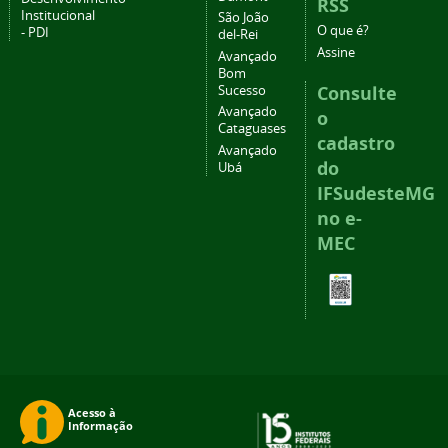
RSS
Institucional
São João
O que é?
- PDI
del-Rei
Assine
Avançado
Bom
Consulte
Sucesso
Avançado
o
Cataguases
cadastro
Avançado
do
Ubá
IFSudesteMG
no e-
MEC