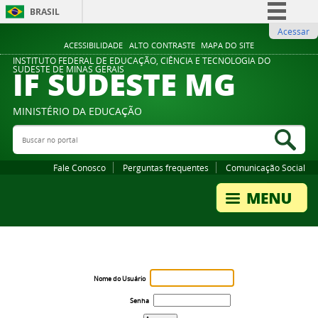
BRASIL
Acessar
Simplifique!
ACESSIBILIDADE
ALTO CONTRASTE
MAPA DO SITE
Comunica BR
INSTITUTO FEDERAL DE EDUCAÇÃO, CIÊNCIA E TECNOLOGIA DO
IF SUDESTE MG
SUDESTE DE MINAS GERAIS
Participe
Acesso à informação
MINISTÉRIO DA EDUCAÇÃO
Legislação
Buscar no portal
Bus
Canais
Fale Conosco
Perguntas frequentes
Comunicação Social
Nome do Usuário
Senha