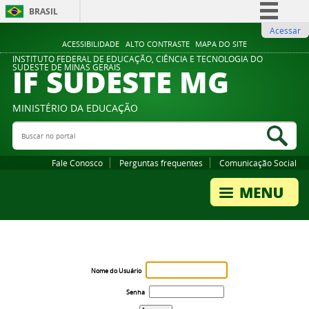
BRASIL
Acessar
Simplifique!
ACESSIBILIDADE
ALTO CONTRASTE
MAPA DO SITE
Comunica BR
INSTITUTO FEDERAL DE EDUCAÇÃO, CIÊNCIA E TECNOLOGIA DO
IF SUDESTE MG
SUDESTE DE MINAS GERAIS
Participe
Acesso à informação
MINISTÉRIO DA EDUCAÇÃO
Legislação
Buscar no portal
Bus
Canais
Fale Conosco
Perguntas frequentes
Comunicação Social
Nome do Usuário
Senha