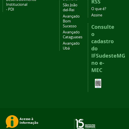
RSS
Institucional
São João
O que é?
- PDI
del-Rei
Assine
Avançado
Bom
Consulte
Sucesso
Avançado
o
Cataguases
cadastro
Avançado
do
Ubá
IFSudesteMG
no e-
MEC