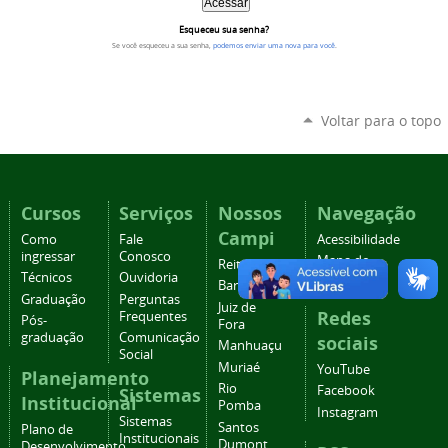
Esqueceu sua senha?
Se você esqueceu a sua senha,
podemos enviar uma nova para você
.
Voltar para o topo
Cursos
Serviços
Nossos
Navegação
Campi
Como
Fale
Acessibilidade
ingressar
Conosco
Mapa do
Reitoria
Técnicos
Ouvidoria
site
Barbacena
Graduação
Perguntas
Juiz de
Redes
Frequentes
Pós-
Fora
graduação
Comunicação
sociais
Manhuaçu
Social
Muriaé
YouTube
Planejamento
Rio
Facebook
Sistemas
Institucional
Pomba
Instagram
Sistemas
Santos
Plano de
Institucionais
Dumont
Desenvolvimento