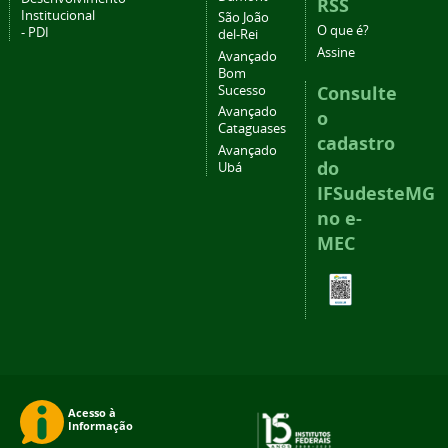
RSS
Institucional
São João
O que é?
- PDI
del-Rei
Assine
Avançado
Bom
Consulte
Sucesso
Avançado
o
Cataguases
cadastro
Avançado
do
Ubá
IFSudesteMG
no e-
MEC