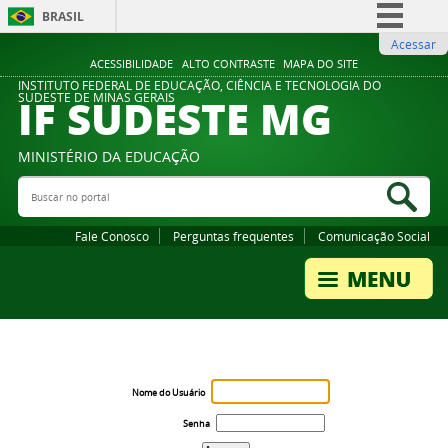
BRASIL
Acessar
Simplifique!
ACESSIBILIDADE
ALTO CONTRASTE
MAPA DO SITE
Comunica BR
INSTITUTO FEDERAL DE EDUCAÇÃO, CIÊNCIA E TECNOLOGIA DO
IF SUDESTE MG
SUDESTE DE MINAS GERAIS
Participe
Acesso à informação
MINISTÉRIO DA EDUCAÇÃO
Legislação
Buscar no portal
Bus
Canais
Fale Conosco
Perguntas frequentes
Comunicação Social
Nome do Usuário
Senha