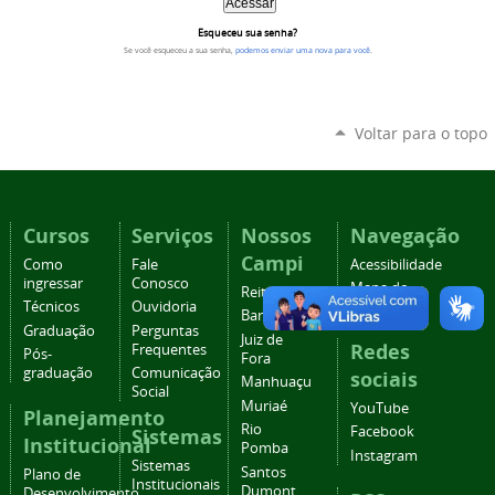
Esqueceu sua senha?
Se você esqueceu a sua senha,
podemos enviar uma nova para você
.
Voltar para o topo
Cursos
Serviços
Nossos
Navegação
Campi
Como
Fale
Acessibilidade
ingressar
Conosco
Mapa do
Reitoria
Técnicos
Ouvidoria
site
Barbacena
Graduação
Perguntas
Juiz de
Redes
Frequentes
Pós-
Fora
graduação
Comunicação
sociais
Manhuaçu
Social
Muriaé
YouTube
Planejamento
Rio
Facebook
Sistemas
Institucional
Pomba
Instagram
Sistemas
Santos
Plano de
Institucionais
Dumont
Desenvolvimento