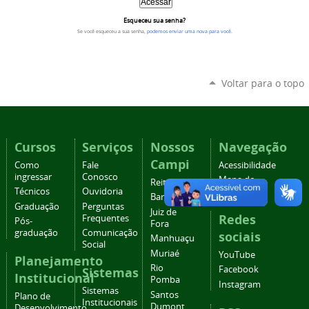
Esqueceu sua senha?
Se você esqueceu a sua senha,
podemos enviar uma nova para você
.
Voltar para o topo
Cursos
Serviços
Nossos
Navegação
Campi
Como
Fale
Acessibilidade
ingressar
Conosco
Mapa do
Reitoria
Técnicos
Ouvidoria
site
Barbacena
Graduação
Perguntas
Juiz de
Redes
Frequentes
Pós-
Fora
graduação
Comunicação
sociais
Manhuaçu
Social
Muriaé
YouTube
Planejamento
Rio
Facebook
Sistemas
Institucional
Pomba
Instagram
Sistemas
Santos
Plano de
Institucionais
Dumont
Desenvolvimento