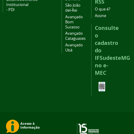
RSS
Institucional
São João
O que é?
- PDI
del-Rei
Assine
Avançado
Bom
Consulte
Sucesso
Avançado
o
Cataguases
cadastro
Avançado
do
Ubá
IFSudesteMG
no e-
MEC