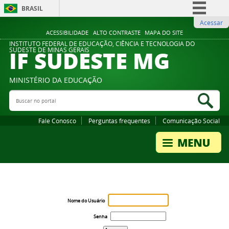
BRASIL
Acessar
Simplifique!
ACESSIBILIDADE
ALTO CONTRASTE
MAPA DO SITE
Comunica BR
INSTITUTO FEDERAL DE EDUCAÇÃO, CIÊNCIA E TECNOLOGIA DO
IF SUDESTE MG
SUDESTE DE MINAS GERAIS
Participe
Acesso à informação
MINISTÉRIO DA EDUCAÇÃO
Legislação
Buscar no portal
Bus
Canais
Fale Conosco
Perguntas frequentes
Comunicação Social
Nome do Usuário
Senha