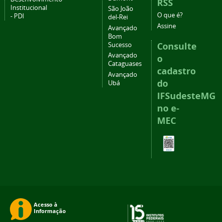
RSS
Institucional
São João
O que é?
- PDI
del-Rei
Assine
Avançado
Bom
Consulte
Sucesso
Avançado
o
Cataguases
cadastro
Avançado
do
Ubá
IFSudesteMG
no e-
MEC