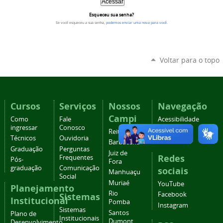
Esqueceu sua senha?
Se você esqueceu a sua senha,
podemos enviar uma nova para você
.
Voltar para o topo
Cursos
Serviços
Nossos
Navegação
Campi
Como
Fale
Acessibilidade
ingressar
Conosco
Mapa do
Reitoria
Técnicos
Ouvidoria
site
Barbacena
Graduação
Perguntas
Juiz de
Redes
Frequentes
Pós-
Fora
graduação
Comunicação
sociais
Manhuaçu
Social
Muriaé
YouTube
Planejamento
Rio
Facebook
Sistemas
Institucional
Pomba
Instagram
Sistemas
Santos
Plano de
Institucionais
Dumont
Desenvolvimento