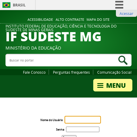
BRASIL
Acessar
Simplifique!
ACESSIBILIDADE
ALTO CONTRASTE
MAPA DO SITE
Comunica BR
INSTITUTO FEDERAL DE EDUCAÇÃO, CIÊNCIA E TECNOLOGIA DO
IF SUDESTE MG
SUDESTE DE MINAS GERAIS
Participe
Acesso à informação
MINISTÉRIO DA EDUCAÇÃO
Legislação
Buscar no portal
Bus
Canais
Fale Conosco
Perguntas frequentes
Comunicação Social
Nome do Usuário
Senha