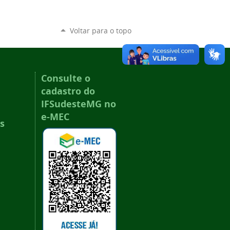
Voltar para o topo
Consulte o
cadastro do
IFSudesteMG no
e-MEC
s