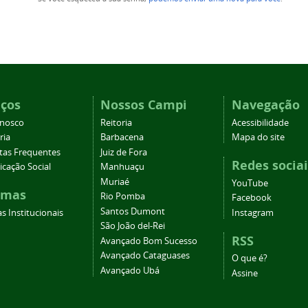
iços
Nossos Campi
Navegação
onosco
Reitoria
Acessibilidade
ria
Barbacena
Mapa do site
tas Frequentes
Juiz de Fora
Redes sociai
cação Social
Manhuaçu
Muriaé
YouTube
emas
Rio Pomba
Facebook
Santos Dumont
s Institucionais
Instagram
São João del-Rei
RSS
Avançado Bom Sucesso
Avançado Cataguases
O que é?
Avançado Ubá
Assine