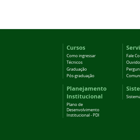
Cursos
Serv
Como ingressar
Fale C
Técnicos
Ouvido
Graduação
Pergun
Pós-graduação
Comuni
Planejamento
Sist
Institucional
Sistema
Plano de
Desenvolvimento
Institucional - PDI