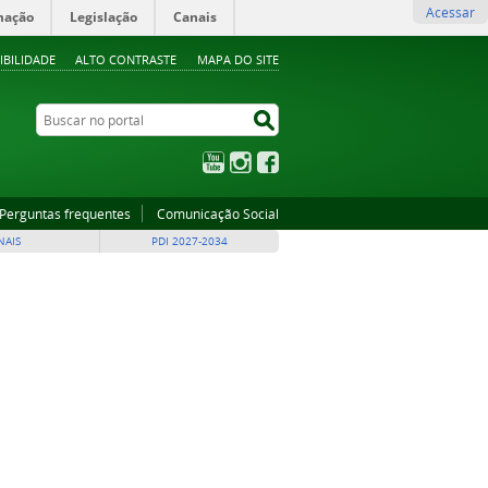
Acessar
mação
Legislação
Canais
IBILIDADE
ALTO CONTRASTE
MAPA DO SITE
Buscar no portal
Buscar no portal
YouTube
Instagram
Facebook
Perguntas frequentes
Comunicação Social
NAIS
PDI 2027-2034