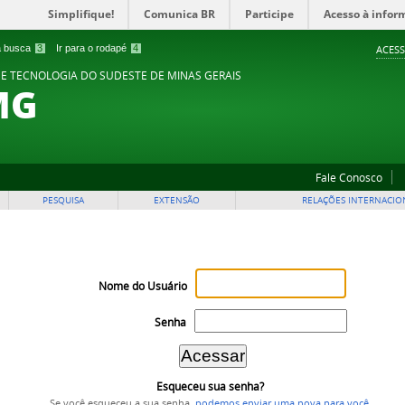
Simplifique!
Comunica BR
Participe
Acesso à infor
 a busca
3
Ir para o rodapé
4
ACESS
 E TECNOLOGIA DO SUDESTE DE MINAS GERAIS
MG
Fale Conosco
PESQUISA
EXTENSÃO
RELAÇÕES INTERNACIO
Nome do Usuário
Senha
Esqueceu sua senha?
Se você esqueceu a sua senha,
podemos enviar uma nova para você
.