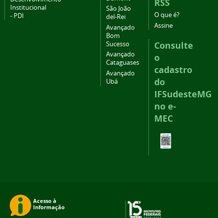
RSS
Institucional
São João
O que é?
- PDI
del-Rei
Assine
Avançado
Bom
Consulte
Sucesso
Avançado
o
Cataguases
cadastro
Avançado
do
Ubá
IFSudesteMG
no e-
MEC