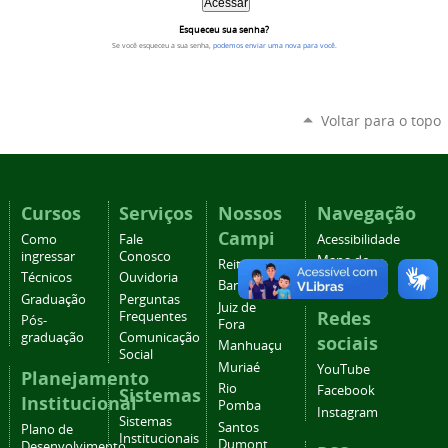
Esqueceu sua senha?
Se você esqueceu a sua senha,
podemos enviar uma nova para você
.
Voltar para o topo
Cursos
Serviços
Nossos
Navegação
Campi
Como
Fale
Acessibilidade
ingressar
Conosco
Mapa do
Reitoria
Técnicos
Ouvidoria
site
Barbacena
Graduação
Perguntas
Juiz de
Redes
Frequentes
Pós-
Fora
graduação
Comunicação
sociais
Manhuaçu
Social
Muriaé
YouTube
Planejamento
Rio
Facebook
Sistemas
Institucional
Pomba
Instagram
Sistemas
Santos
Plano de
Institucionais
Dumont
Desenvolvimento