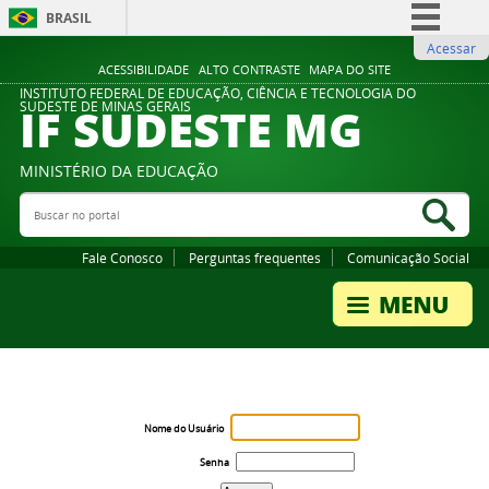
BRASIL
Acessar
Simplifique!
ACESSIBILIDADE
ALTO CONTRASTE
MAPA DO SITE
Comunica BR
INSTITUTO FEDERAL DE EDUCAÇÃO, CIÊNCIA E TECNOLOGIA DO
IF SUDESTE MG
SUDESTE DE MINAS GERAIS
Participe
Acesso à informação
MINISTÉRIO DA EDUCAÇÃO
Legislação
Buscar no portal
Bus
Canais
Fale Conosco
Perguntas frequentes
Comunicação Social
Nome do Usuário
Senha