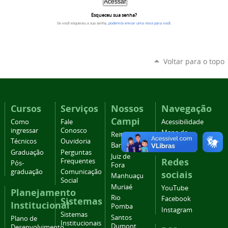
Esqueceu sua senha?
Se você esqueceu a sua senha,
podemos enviar uma nova para você
.
Voltar para o topo
Cursos
Serviços
Nossos
Navegação
Campi
Como
Fale
Acessibilidade
ingressar
Conosco
Mapa do
Reitoria
Técnicos
Ouvidoria
site
Barbacena
Graduação
Perguntas
Juiz de
Redes
Frequentes
Pós-
Fora
graduação
Comunicação
sociais
Manhuaçu
Social
Muriaé
YouTube
Planejamento
Rio
Facebook
Sistemas
Institucional
Pomba
Instagram
Sistemas
Santos
Plano de
Institucionais
Dumont
Desenvolvimento