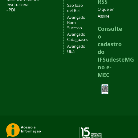
RSS
Institucional
São João
O que é?
- PDI
del-Rei
Assine
Avançado
Bom
Consulte
Sucesso
Avançado
o
Cataguases
cadastro
Avançado
do
Ubá
IFSudesteMG
no e-
MEC