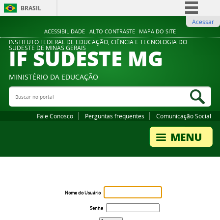
BRASIL
Acessar
Simplifique!
ACESSIBILIDADE
ALTO CONTRASTE
MAPA DO SITE
Comunica BR
INSTITUTO FEDERAL DE EDUCAÇÃO, CIÊNCIA E TECNOLOGIA DO
IF SUDESTE MG
SUDESTE DE MINAS GERAIS
Participe
Acesso à informação
MINISTÉRIO DA EDUCAÇÃO
Legislação
Buscar no portal
Bus
Canais
Fale Conosco
Perguntas frequentes
Comunicação Social
Nome do Usuário
Senha