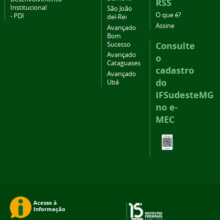
RSS
Institucional
São João
O que é?
- PDI
del-Rei
Assine
Avançado
Bom
Consulte
Sucesso
Avançado
o
Cataguases
cadastro
Avançado
do
Ubá
IFSudesteMG
no e-
MEC