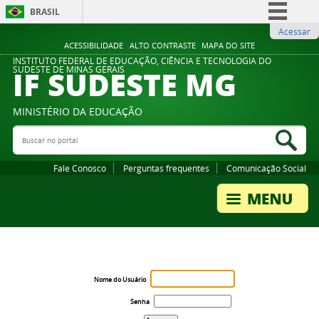
BRASIL
Acessar
Simplifique!
ACESSIBILIDADE
ALTO CONTRASTE
MAPA DO SITE
Comunica BR
INSTITUTO FEDERAL DE EDUCAÇÃO, CIÊNCIA E TECNOLOGIA DO
IF SUDESTE MG
SUDESTE DE MINAS GERAIS
Participe
Acesso à informação
MINISTÉRIO DA EDUCAÇÃO
Legislação
Buscar no portal
Bus
Canais
Fale Conosco
Perguntas frequentes
Comunicação Social
Nome do Usuário
Senha