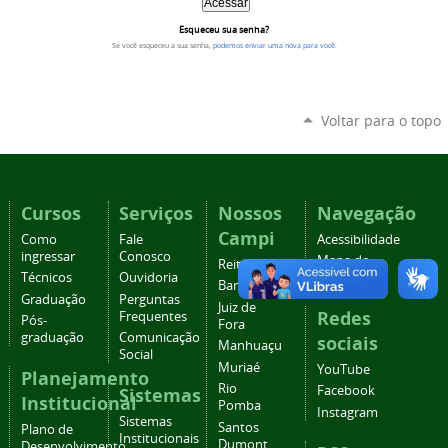
Esqueceu sua senha?
Se você esqueceu a sua senha,
podemos enviar uma nova para você
.
Voltar para o topo
Cursos
Serviços
Nossos
Navegação
Campi
Como
Fale
Acessibilidade
ingressar
Conosco
Mapa do
Reitoria
Técnicos
Ouvidoria
site
Barbacena
Graduação
Perguntas
Juiz de
Redes
Frequentes
Pós-
Fora
graduação
Comunicação
sociais
Manhuaçu
Social
Muriaé
YouTube
Planejamento
Rio
Facebook
Sistemas
Institucional
Pomba
Instagram
Sistemas
Santos
Plano de
Institucionais
Dumont
Desenvolvimento