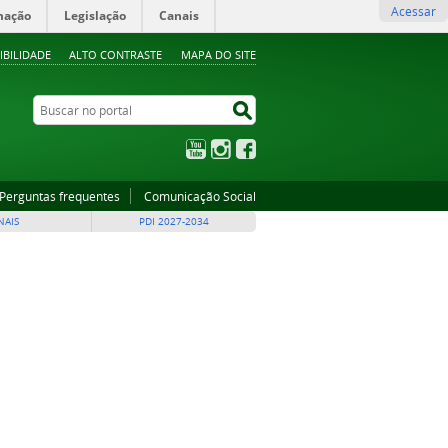
Acessar
mação
Legislação
Canais
IBILIDADE
ALTO CONTRASTE
MAPA DO SITE
Buscar no portal
Buscar no portal
YouTube
Instagram
Facebook
Perguntas frequentes
Comunicação Social
NAIS
PDI 2027-2034