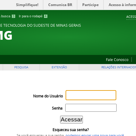
Simplifique!
Comunica BR
Participe
Acesso à infor
 a busca
3
Ir para o rodapé
4
ACESS
 E TECNOLOGIA DO SUDESTE DE MINAS GERAIS
MG
Fale Conosco
PESQUISA
EXTENSÃO
RELAÇÕES INTERNACIO
Nome do Usuário
Senha
Esqueceu sua senha?
Se você esqueceu a sua senha,
podemos enviar uma nova para você
.