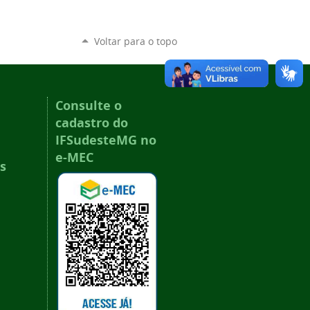
Voltar para o topo
Consulte o
cadastro do
IFSudesteMG no
e-MEC
s