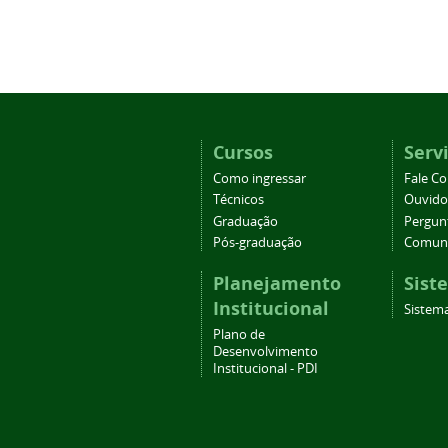
Cursos
Serv
Como ingressar
Fale C
Técnicos
Ouvido
Graduação
Pergun
Pós-graduação
Comuni
Planejamento
Sist
Institucional
Sistema
Plano de
Desenvolvimento
Institucional - PDI