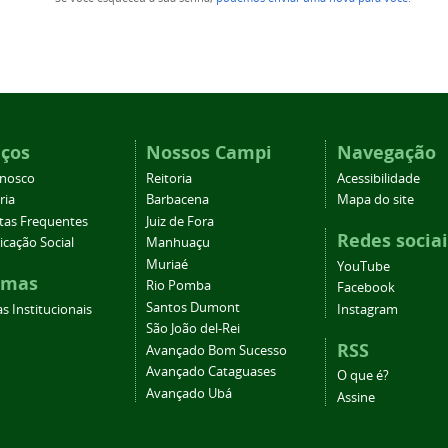
iços
Nossos Campi
Navegação
onosco
Reitoria
Acessibilidade
ria
Barbacena
Mapa do site
tas Frequentes
Juiz de Fora
Redes sociai
cação Social
Manhuaçu
Muriaé
YouTube
emas
Rio Pomba
Facebook
Santos Dumont
s Institucionais
Instagram
São João del-Rei
RSS
Avançado Bom Sucesso
Avançado Cataguases
O que é?
Avançado Ubá
Assine