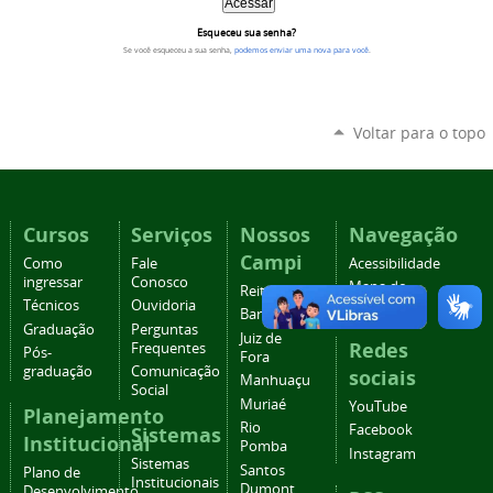
Esqueceu sua senha?
Se você esqueceu a sua senha,
podemos enviar uma nova para você
.
Voltar para o topo
Cursos
Serviços
Nossos
Navegação
Campi
Como
Fale
Acessibilidade
ingressar
Conosco
Mapa do
Reitoria
Técnicos
Ouvidoria
site
Barbacena
Graduação
Perguntas
Juiz de
Redes
Frequentes
Pós-
Fora
graduação
Comunicação
sociais
Manhuaçu
Social
Muriaé
YouTube
Planejamento
Rio
Facebook
Sistemas
Institucional
Pomba
Instagram
Sistemas
Santos
Plano de
Institucionais
Dumont
Desenvolvimento