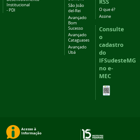
RSS
Institucional
São João
O que é?
- PDI
del-Rei
Assine
Avançado
Bom
Consulte
Sucesso
Avançado
o
Cataguases
cadastro
Avançado
do
Ubá
IFSudesteMG
no e-
MEC