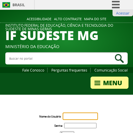
BRASIL
Acessar
Simplifique!
ACESSIBILIDADE
ALTO CONTRASTE
MAPA DO SITE
Comunica BR
INSTITUTO FEDERAL DE EDUCAÇÃO, CIÊNCIA E TECNOLOGIA DO
IF SUDESTE MG
SUDESTE DE MINAS GERAIS
Participe
Acesso à informação
MINISTÉRIO DA EDUCAÇÃO
Legislação
Buscar no portal
Bus
Canais
Fale Conosco
Perguntas frequentes
Comunicação Social
Nome do Usuário
Senha