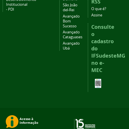
RSS
Institucional
São João
O que é?
- PDI
del-Rei
Assine
Avançado
Bom
Consulte
Sucesso
Avançado
o
Cataguases
cadastro
Avançado
do
Ubá
IFSudesteMG
no e-
MEC