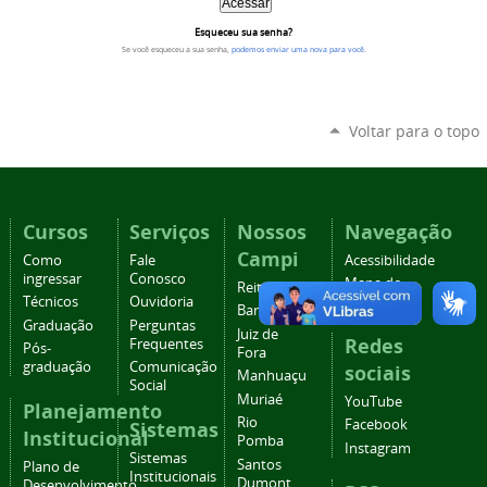
Esqueceu sua senha?
Se você esqueceu a sua senha,
podemos enviar uma nova para você
.
Voltar para o topo
Cursos
Serviços
Nossos
Navegação
Campi
Como
Fale
Acessibilidade
ingressar
Conosco
Mapa do
Reitoria
Técnicos
Ouvidoria
site
Barbacena
Graduação
Perguntas
Juiz de
Redes
Frequentes
Pós-
Fora
graduação
Comunicação
sociais
Manhuaçu
Social
Muriaé
YouTube
Planejamento
Rio
Facebook
Sistemas
Institucional
Pomba
Instagram
Sistemas
Santos
Plano de
Institucionais
Dumont
Desenvolvimento