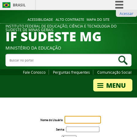
BRASIL
Acessar
Simplifique!
ACESSIBILIDADE
ALTO CONTRASTE
MAPA DO SITE
Comunica BR
INSTITUTO FEDERAL DE EDUCAÇÃO, CIÊNCIA E TECNOLOGIA DO
IF SUDESTE MG
SUDESTE DE MINAS GERAIS
Participe
Acesso à informação
MINISTÉRIO DA EDUCAÇÃO
Legislação
Buscar no portal
Bus
Canais
Fale Conosco
Perguntas frequentes
Comunicação Social
Nome do Usuário
Senha