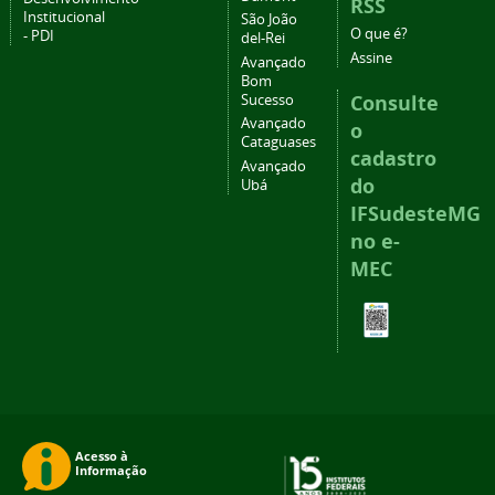
RSS
Institucional
São João
O que é?
- PDI
del-Rei
Assine
Avançado
Bom
Consulte
Sucesso
Avançado
o
Cataguases
cadastro
Avançado
do
Ubá
IFSudesteMG
no e-
MEC