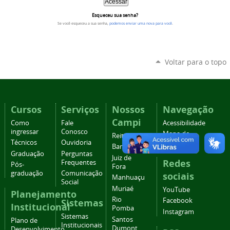
Esqueceu sua senha?
Se você esqueceu a sua senha,
podemos enviar uma nova para você
.
Voltar para o topo
Cursos
Serviços
Nossos
Navegação
Campi
Como
Fale
Acessibilidade
ingressar
Conosco
Mapa do
Reitoria
Técnicos
Ouvidoria
site
Barbacena
Graduação
Perguntas
Juiz de
Redes
Frequentes
Pós-
Fora
graduação
Comunicação
sociais
Manhuaçu
Social
Muriaé
YouTube
Planejamento
Rio
Facebook
Sistemas
Institucional
Pomba
Instagram
Sistemas
Santos
Plano de
Institucionais
Dumont
Desenvolvimento