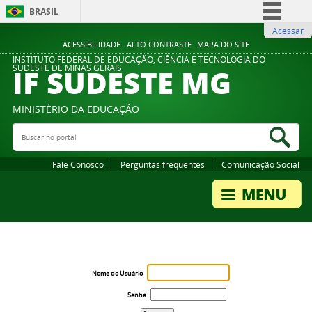
BRASIL
Acessar
Simplifique!
ACESSIBILIDADE
ALTO CONTRASTE
MAPA DO SITE
Comunica BR
INSTITUTO FEDERAL DE EDUCAÇÃO, CIÊNCIA E TECNOLOGIA DO
IF SUDESTE MG
SUDESTE DE MINAS GERAIS
Participe
Acesso à informação
MINISTÉRIO DA EDUCAÇÃO
Legislação
Buscar no portal
Bus
Canais
Fale Conosco
Perguntas frequentes
Comunicação Social
Nome do Usuário
Senha