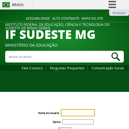
BRASIL
Acessar
Simplifique!
ACESSIBILIDADE
ALTO CONTRASTE
MAPA DO SITE
Comunica BR
INSTITUTO FEDERAL DE EDUCAÇÃO, CIÊNCIA E TECNOLOGIA DO
IF SUDESTE MG
SUDESTE DE MINAS GERAIS
Participe
Acesso à informação
MINISTÉRIO DA EDUCAÇÃO
Legislação
Buscar no portal
Bus
Canais
Fale Conosco
Perguntas frequentes
Comunicação Social
Nome do Usuário
Senha