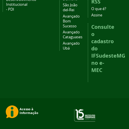
RSS
Institucional
São João
O que é?
- PDI
del-Rei
Assine
Avançado
Bom
Consulte
Sucesso
Avançado
o
Cataguases
cadastro
Avançado
do
Ubá
IFSudesteMG
no e-
MEC