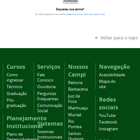
Esqueceu sua senha?
Se você esqueceu a sua senha,
podemos enviar uma nova para você
.
Voltar para o topo
Cursos
Serviços
Nossos
Navegação
Campi
Como
Fale
Acessibilidade
ingressar
Conosco
Mapa do
Reitoria
Técnicos
Ouvidoria
site
Barbacena
Graduação
Perguntas
Juiz de
Redes
Frequentes
Pós-
Fora
graduação
Comunicação
sociais
Manhuaçu
Social
Muriaé
YouTube
Planejamento
Rio
Facebook
Sistemas
Institucional
Pomba
Instagram
Sistemas
Santos
Plano de
Institucionais
Dumont
Desenvolvimento