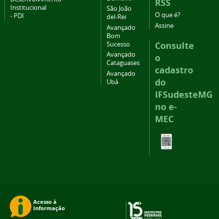
RSS
Institucional
São João
O que é?
- PDI
del-Rei
Assine
Avançado
Bom
Consulte
Sucesso
Avançado
o
Cataguases
cadastro
Avançado
do
Ubá
IFSudesteMG
no e-
MEC