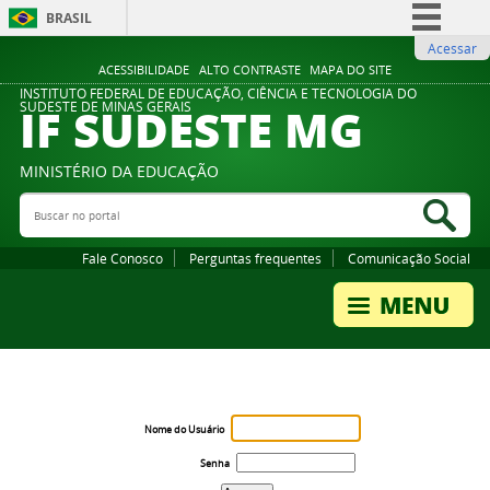
BRASIL
Acessar
Simplifique!
ACESSIBILIDADE
ALTO CONTRASTE
MAPA DO SITE
Comunica BR
INSTITUTO FEDERAL DE EDUCAÇÃO, CIÊNCIA E TECNOLOGIA DO
IF SUDESTE MG
SUDESTE DE MINAS GERAIS
Participe
Acesso à informação
MINISTÉRIO DA EDUCAÇÃO
Legislação
Buscar no portal
Bus
Canais
Fale Conosco
Perguntas frequentes
Comunicação Social
Nome do Usuário
Senha