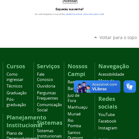
Esqueceu sua senha?
Se você esqueceu a sua senha,
podemos enviar uma nova para você
.
Voltar para o topo
Cursos
Serviços
Nossos
Navegação
Campi
Como
Fale
Acessibilidade
ingressar
Conosco
Mapa do
Reitoria
Técnicos
Ouvidoria
site
Barbacena
Graduação
Perguntas
Juiz de
Redes
Frequentes
Pós-
Fora
graduação
Comunicação
sociais
Manhuaçu
Social
Muriaé
YouTube
Planejamento
Rio
Facebook
Sistemas
Institucional
Pomba
Instagram
Sistemas
Santos
Plano de
Institucionais
Dumont
Desenvolvimento