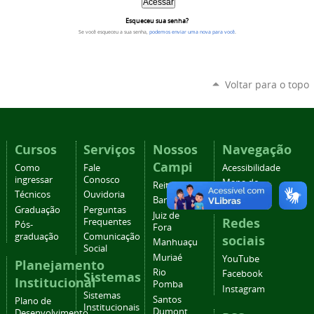
Esqueceu sua senha?
Se você esqueceu a sua senha,
podemos enviar uma nova para você
.
Voltar para o topo
Cursos
Serviços
Nossos
Navegação
Campi
Como
Fale
Acessibilidade
ingressar
Conosco
Mapa do
Reitoria
Técnicos
Ouvidoria
site
Barbacena
Graduação
Perguntas
Juiz de
Redes
Frequentes
Pós-
Fora
graduação
Comunicação
sociais
Manhuaçu
Social
Muriaé
YouTube
Planejamento
Rio
Facebook
Sistemas
Institucional
Pomba
Instagram
Sistemas
Santos
Plano de
Institucionais
Dumont
Desenvolvimento