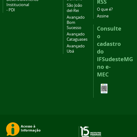
RSS
Institucional
São João
O que é?
- PDI
del-Rei
Assine
Avançado
Bom
Consulte
Sucesso
Avançado
o
Cataguases
cadastro
Avançado
do
Ubá
IFSudesteMG
no e-
MEC