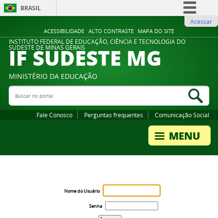
BRASIL
Acessar
Simplifique!
ACESSIBILIDADE
ALTO CONTRASTE
MAPA DO SITE
Comunica BR
INSTITUTO FEDERAL DE EDUCAÇÃO, CIÊNCIA E TECNOLOGIA DO
IF SUDESTE MG
SUDESTE DE MINAS GERAIS
Participe
Acesso à informação
MINISTÉRIO DA EDUCAÇÃO
Legislação
Buscar no portal
Bus
Canais
Fale Conosco
Perguntas frequentes
Comunicação Social
Nome do Usuário
Senha