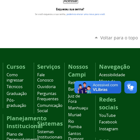
Esqueceu sua senha?
Se você esqueceu a sua senha,
podemos enviar uma nova para você
.
Voltar para o topo
Cursos
Serviços
Nossos
Navegação
Campi
Como
Fale
Acessibilidade
ingressar
Conosco
Mapa do
Reitoria
Técnicos
Ouvidoria
site
Barbacena
Graduação
Perguntas
Juiz de
Redes
Frequentes
Pós-
Fora
graduação
Comunicação
sociais
Manhuaçu
Social
Muriaé
YouTube
Planejamento
Rio
Facebook
Sistemas
Institucional
Pomba
Instagram
Sistemas
Santos
Plano de
Institucionais
Dumont
Desenvolvimento