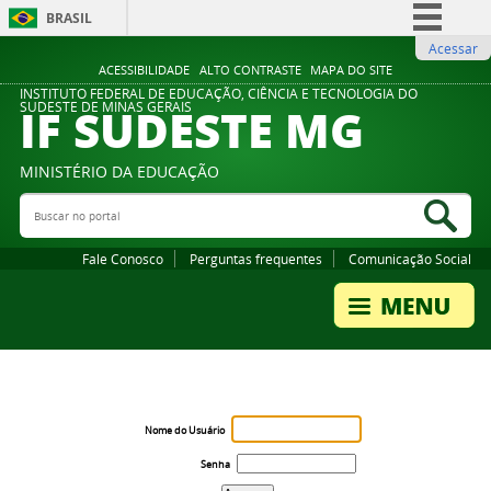
BRASIL
Acessar
Simplifique!
ACESSIBILIDADE
ALTO CONTRASTE
MAPA DO SITE
Comunica BR
INSTITUTO FEDERAL DE EDUCAÇÃO, CIÊNCIA E TECNOLOGIA DO
IF SUDESTE MG
SUDESTE DE MINAS GERAIS
Participe
Acesso à informação
MINISTÉRIO DA EDUCAÇÃO
Legislação
Buscar no portal
Bus
Canais
Fale Conosco
Perguntas frequentes
Comunicação Social
Nome do Usuário
Senha