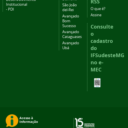
RSS
Institucional
São João
O que é?
- PDI
del-Rei
Assine
Avançado
Bom
Consulte
Sucesso
Avançado
o
Cataguases
cadastro
Avançado
do
Ubá
IFSudesteMG
no e-
MEC