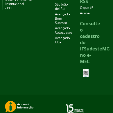
RSS
Institucional
São João
O que é?
- PDI
del-Rei
Assine
Avançado
Bom
Consulte
Sucesso
Avançado
o
Cataguases
cadastro
Avançado
do
Ubá
IFSudesteMG
no e-
MEC