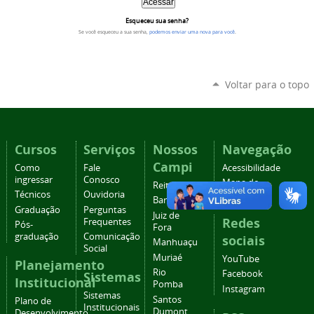
Esqueceu sua senha?
Se você esqueceu a sua senha,
podemos enviar uma nova para você
.
Voltar para o topo
Cursos
Serviços
Nossos
Navegação
Campi
Como
Fale
Acessibilidade
ingressar
Conosco
Mapa do
Reitoria
Técnicos
Ouvidoria
site
Barbacena
Graduação
Perguntas
Juiz de
Redes
Frequentes
Pós-
Fora
graduação
Comunicação
sociais
Manhuaçu
Social
Muriaé
YouTube
Planejamento
Rio
Facebook
Sistemas
Institucional
Pomba
Instagram
Sistemas
Santos
Plano de
Institucionais
Dumont
Desenvolvimento