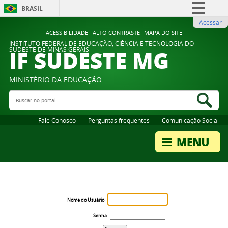
BRASIL
Acessar
Simplifique!
ACESSIBILIDADE
ALTO CONTRASTE
MAPA DO SITE
Comunica BR
INSTITUTO FEDERAL DE EDUCAÇÃO, CIÊNCIA E TECNOLOGIA DO
IF SUDESTE MG
SUDESTE DE MINAS GERAIS
Participe
Acesso à informação
MINISTÉRIO DA EDUCAÇÃO
Legislação
Buscar no portal
Bus
Canais
Fale Conosco
Perguntas frequentes
Comunicação Social
Nome do Usuário
Senha