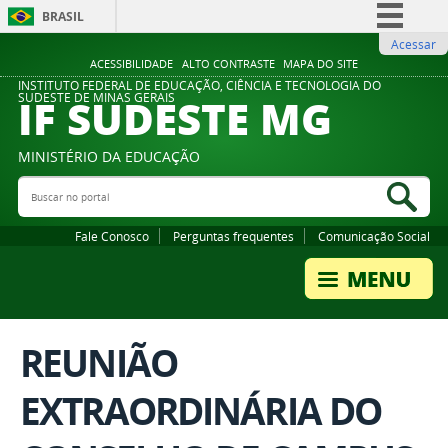
BRASIL
Acessar
Simplifique!
ACESSIBILIDADE
ALTO CONTRASTE
MAPA DO SITE
Comunica BR
INSTITUTO FEDERAL DE EDUCAÇÃO, CIÊNCIA E TECNOLOGIA DO
IF SUDESTE MG
SUDESTE DE MINAS GERAIS
Participe
Acesso à informação
MINISTÉRIO DA EDUCAÇÃO
Legislação
Buscar no portal
Bus
Canais
Fale Conosco
Perguntas frequentes
Comunicação Social
REUNIÃO
EXTRAORDINÁRIA DO