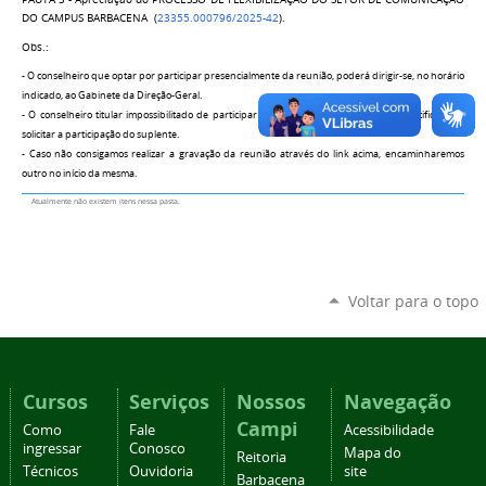
DO CAMPUS BARBACENA
(
23355.000796/2025-42
).
Obs.:
- O conselheiro que optar por participar presencialmente da reunião, poderá dirigir-se, no horário
indicado, ao Gabinete da Direção-Geral.
- O conselheiro titular impossibilitado de participar da reunião deverá apresentar justificativa e
solicitar a participação do suplente.
- Caso não consigamos realizar a gravação da reunião através do link acima, encaminharemos
outro no início da mesma.
Atualmente não existem itens nessa pasta.
Voltar para o topo
Cursos
Serviços
Nossos
Navegação
Campi
Como
Fale
Acessibilidade
ingressar
Conosco
Mapa do
Reitoria
Técnicos
Ouvidoria
site
Barbacena