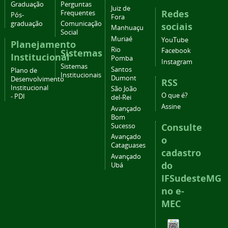
Graduação
Perguntas
Juiz de
Redes
Frequentes
Pós-
Fora
graduação
Comunicação
sociais
Manhuaçu
Social
Muriaé
YouTube
Planejamento
Rio
Facebook
Sistemas
Institucional
Pomba
Instagram
Sistemas
Santos
Plano de
Institucionais
Dumont
Desenvolvimento
RSS
Institucional
São João
O que é?
- PDI
del-Rei
Assine
Avançado
Bom
Consulte
Sucesso
Avançado
o
Cataguases
cadastro
Avançado
do
Ubá
IFSudesteMG
no e-
MEC