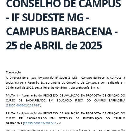
CONSELHO DE CAMPUS
- IF SUDESTE MG -
CAMPUS BARBACENA -
25 de ABRIL de 2025
Convocação
A Diretora-Geral
pro
tempore
do IF Sudeste MG - C
ampus
Barbacena
,
convoca a
todos(as) para Reunião Extraordinária do Conselho de
Campus,
a ser realizada em
25 de abril de 2025, sexta-feira, às 09h30min, via Webconferência.
PAUTA 1 -
A
preciação do PROCESSO DE AVALIAÇÃO DA PROPOSTA DE CRIAÇÃO DO
CURSO DE BACHARELADO EM EDUCAÇÃO FÍSICA DO CAMPUS BARBACENA
(
23355.000902/2025-98
);
PAUTA 2 -
A
preciação do
PROCESSO DE AVALIAÇÃO DA PROPOSTA DE CRIAÇÃO DO
CURSO DE BACHARELADO EM SISTEMAS DE INFORMAÇÃO DO CAMPUS
BARBACENA
(
23355.000842/2025-11
); e
PAUTA 3 -
A
preciação do
PROCESSO DE FLEXIBILIZAÇÃO DO SETOR DE COMUNICAÇÃO