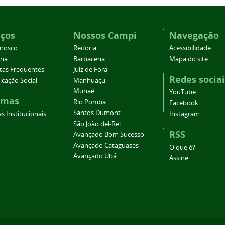
iços
Nossos Campi
Navegação
onosco
Reitoria
Acessibilidade
ria
Barbacena
Mapa do site
tas Frequentes
Juiz de Fora
Redes sociai
cação Social
Manhuaçu
Muriaé
YouTube
emas
Rio Pomba
Facebook
Santos Dumont
s Institucionais
Instagram
São João del-Rei
RSS
Avançado Bom Sucesso
Avançado Cataguases
O que é?
Avançado Ubá
Assine