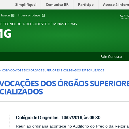
Simplifique!
Comunica BR
Participe
Acesso à infor
 a busca
3
Ir para o rodapé
4
ACESS
 E TECNOLOGIA DO SUDESTE DE MINAS GERAIS
MG
Fale Conosco
>
CONVOCAÇÕES DOS ÓRGÃOS SUPERIORES E COLEGIADOS ESPECIALIZADOS
VOCAÇÕES DOS ÓRGÃOS SUPERIORE
CIALIZADOS
Colégio de Dirigentes - 10/07/2019, às 09:30
Reunião ordinária acontece no Auditório do Prédio da Reitori