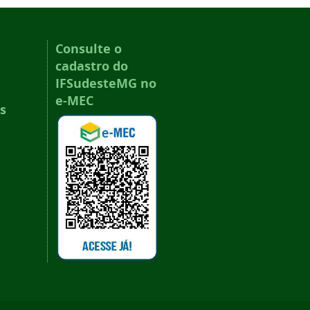
Consulte o
cadastro do
IFSudesteMG no
e-MEC
s