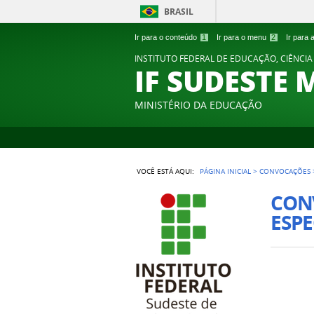
BRASIL
Ir para o conteúdo
1
Ir para o menu
2
Ir para
INSTITUTO FEDERAL DE EDUCAÇÃO, CIÊNCIA
IF SUDESTE 
MINISTÉRIO DA EDUCAÇÃO
VOCÊ ESTÁ AQUI:
PÁGINA INICIAL
>
CONVOCAÇÕES
CON
ESPE