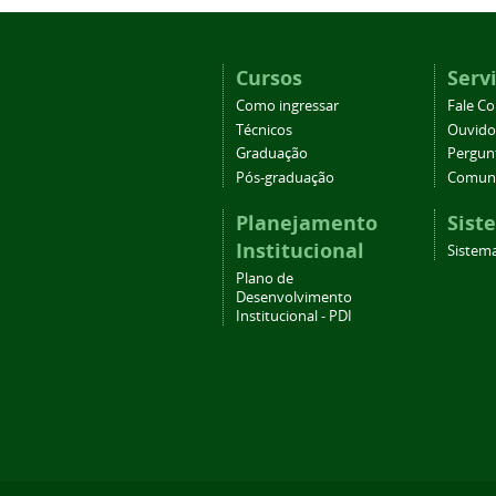
Cursos
Serv
Como ingressar
Fale C
Técnicos
Ouvido
Graduação
Pergun
Pós-graduação
Comuni
Planejamento
Sist
Institucional
Sistema
Plano de
Desenvolvimento
Institucional - PDI