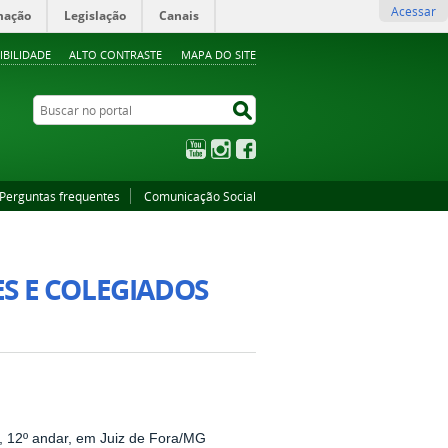
Acessar
mação
Legislação
Canais
IBILIDADE
ALTO CONTRASTE
MAPA DO SITE
Buscar no portal
Buscar no portal
YouTube
Instagram
Facebook
Perguntas frequentes
Comunicação Social
S E COLEGIADOS
a, 12º andar, em Juiz de Fora/MG