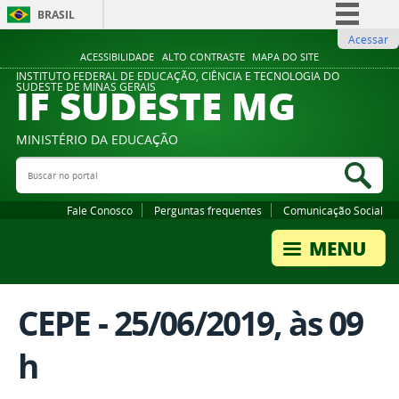
BRASIL
Acessar
Simplifique!
ACESSIBILIDADE
ALTO CONTRASTE
MAPA DO SITE
Comunica BR
INSTITUTO FEDERAL DE EDUCAÇÃO, CIÊNCIA E TECNOLOGIA DO
IF SUDESTE MG
SUDESTE DE MINAS GERAIS
Participe
Acesso à informação
MINISTÉRIO DA EDUCAÇÃO
Legislação
Buscar no portal
Bus
Canais
Fale Conosco
Perguntas frequentes
Comunicação Social
CEPE - 25/06/2019, às 09
h