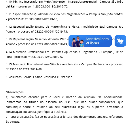
4.10 Técnico Integrado em Meio Ambiente – integrado/presencial - Campus São João
del-Rei – processo nº 23503.000136/2019-72;
4.11 Especialização Qualidade de vida nas Organizações – Campus São João del-Rei
– processo nº 23503.000134/2019-83;
4.12 Especialização Ensino de Matemática e Física, modalidade Ead, Campus Rio
Pomba - processo nº 23222.000641/2019-73;
4.13 Especialização Desenvolvimento Web e Mobile, modalidade Ead, Campus Rio
Pomba - processo nº 23222.000640/2019-29;
4.14 Mestrado Profissional em Sistemas Aplicados à Engenharia – Campus Juiz de
Fora - processo nº 23225.001259/2019-57;
4.15 Mestrado Profissional em Ciências Ambientais – Campus Barbacena - processo
nº 23355.002272/2019-48.
5. Assuntos Gerais: Ensino, Pesquisa e Extensão.
Observações:
1) Solicitamos atentar para o local e horário da reunião. Na oportunidade,
lembramos ao titular do assento no CEPE que não puder comparecer, que
comunique sobre a reunião ao seu substituto legal ou suplente, enviando a
convocação, ou, ainda, justifique a ausência.
2) Para a discussão, faz-se necessária a leitura dos documentos anexos, referentes
às pautas.