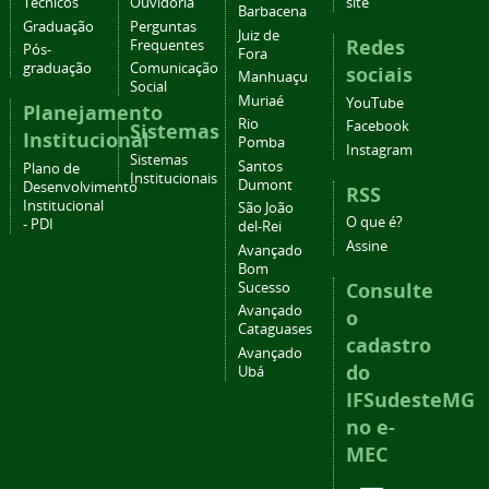
Técnicos
Ouvidoria
site
Barbacena
Graduação
Perguntas
Juiz de
Redes
Frequentes
Pós-
Fora
graduação
Comunicação
sociais
Manhuaçu
Social
Muriaé
YouTube
Planejamento
Rio
Facebook
Sistemas
Institucional
Pomba
Instagram
Sistemas
Santos
Plano de
Institucionais
Dumont
Desenvolvimento
RSS
Institucional
São João
O que é?
- PDI
del-Rei
Assine
Avançado
Bom
Consulte
Sucesso
Avançado
o
Cataguases
cadastro
Avançado
do
Ubá
IFSudesteMG
no e-
MEC