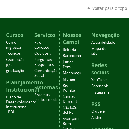
Voltar para o topo
Cursos
Serviços
Nossos
Navegação
Campi
Como
Fale
Acessibilidade
ingressar
Conosco
Mapa do
Reitoria
Técnicos
Ouvidoria
site
Barbacena
Graduação
Perguntas
Juiz de
Redes
Frequentes
Pós-
Fora
graduação
Comunicação
sociais
Manhuaçu
Social
Muriaé
YouTube
Planejamento
Rio
Facebook
Sistemas
Institucional
Pomba
Instagram
Sistemas
Santos
Plano de
Institucionais
Dumont
Desenvolvimento
RSS
Institucional
São João
O que é?
- PDI
del-Rei
Assine
Avançado
Bom
Sucesso