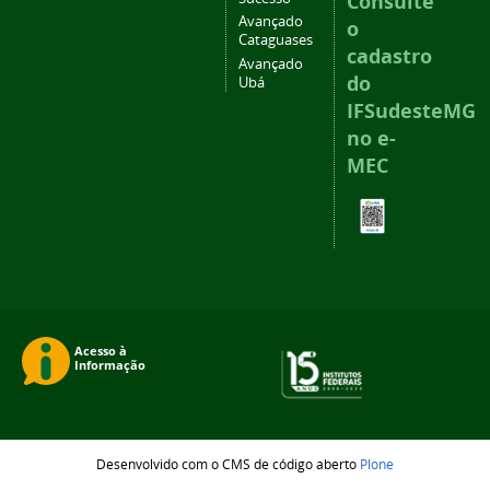
Consulte
Avançado
o
Cataguases
cadastro
Avançado
do
Ubá
IFSudesteMG
no e-
MEC
Desenvolvido com o CMS de código aberto
Plone