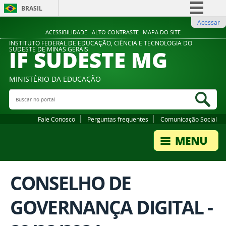
BRASIL
Acessar
Simplifique!
ACESSIBILIDADE
ALTO CONTRASTE
MAPA DO SITE
Comunica BR
INSTITUTO FEDERAL DE EDUCAÇÃO, CIÊNCIA E TECNOLOGIA DO
IF SUDESTE MG
SUDESTE DE MINAS GERAIS
Participe
Acesso à informação
MINISTÉRIO DA EDUCAÇÃO
Legislação
Buscar no portal
Bus
Canais
Fale Conosco
Perguntas frequentes
Comunicação Social
CONSELHO DE
GOVERNANÇA DIGITAL -