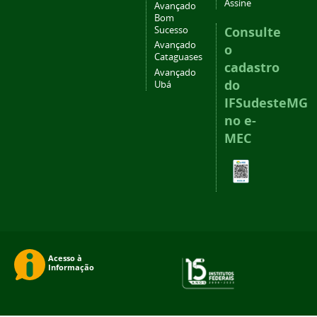
Assine
Avançado
Bom
Consulte
Sucesso
Avançado
o
Cataguases
cadastro
Avançado
do
Ubá
IFSudesteMG
no e-
MEC