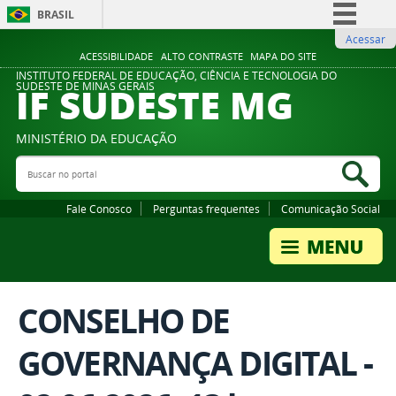
BRASIL
Acessar
Simplifique!
ACESSIBILIDADE
ALTO CONTRASTE
MAPA DO SITE
Comunica BR
INSTITUTO FEDERAL DE EDUCAÇÃO, CIÊNCIA E TECNOLOGIA DO
IF SUDESTE MG
SUDESTE DE MINAS GERAIS
Participe
Acesso à informação
MINISTÉRIO DA EDUCAÇÃO
Legislação
Buscar no portal
Bus
Canais
Fale Conosco
Perguntas frequentes
Comunicação Social
CONSELHO DE
GOVERNANÇA DIGITAL -