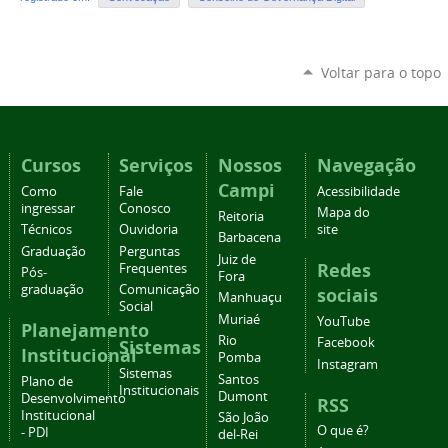
Voltar para o topo
Cursos
Serviços
Nossos
Navegação
Campi
Como
Fale
Acessibilidade
ingressar
Conosco
Mapa do
Reitoria
Técnicos
Ouvidoria
site
Barbacena
Graduação
Perguntas
Juiz de
Redes
Frequentes
Pós-
Fora
graduação
Comunicação
sociais
Manhuaçu
Social
Muriaé
YouTube
Planejamento
Rio
Facebook
Sistemas
Institucional
Pomba
Instagram
Sistemas
Santos
Plano de
Institucionais
Dumont
Desenvolvimento
RSS
Institucional
São João
O que é?
- PDI
del-Rei