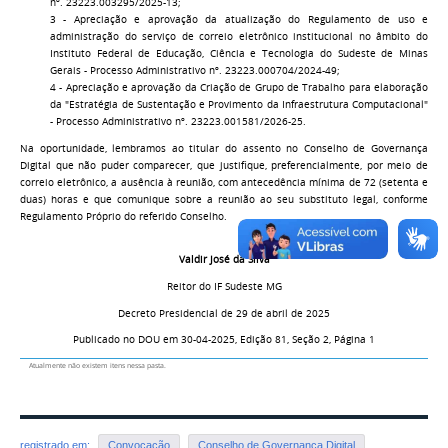
nº. 23223.003295/2025-13;
3 - Apreciação e aprovação da atualização do Regulamento de uso e
administração do serviço de correio eletrônico institucional no âmbito do
Instituto Federal de Educação, Ciência e Tecnologia do Sudeste de Minas
Gerais - Processo Administrativo nº. 23223.000704/2024-49;
4 - Apreciação e aprovação da Criação de Grupo de Trabalho para elaboração
da "Estratégia de Sustentação e Provimento da Infraestrutura Computacional"
- Processo Administrativo nº. 23223.001581/2026-25.
Na oportunidade, lembramos ao titular do assento no Conselho de Governança
Digital que não puder comparecer, que justifique, preferencialmente, por meio de
correio eletrônico, a ausência à reunião, com antecedência mínima de 72 (setenta e
duas) horas e que comunique sobre a reunião ao seu substituto legal, conforme
Regulamento Próprio do referido Conselho.
Valdir José da Silva
Reitor do IF Sudeste MG
Decreto Presidencial de 29 de abril de 2025
Publicado no DOU em 30-04-2025, Edição 81, Seção 2, Página 1
Atualmente não existem itens nessa pasta.
registrado em:
Convocação
Conselho de Governança Digital