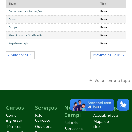
Título
Tipo
Comunicado e informações
Pasta
Editais
Pasta
Equipe
Pasta
Plano Anual de Qualificação
Pasta
Regulamentação
Pasta
« Anterior SCIS
Próximo: SPPADS »
Voltar para o topo
Cursos
Serviços
Nossos
Navegação
Campi
Como
Fale
Acessibilidade
ingressar
Conosco
Mapa do
Reitoria
Técnicos
Ouvidoria
site
Barbacena