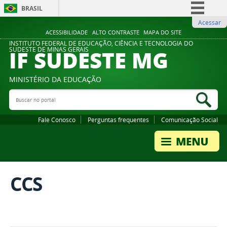
BRASIL
Acessar
Simplifique!
ACESSIBILIDADE
ALTO CONTRASTE
MAPA DO SITE
Comunica BR
INSTITUTO FEDERAL DE EDUCAÇÃO, CIÊNCIA E TECNOLOGIA DO
IF SUDESTE MG
SUDESTE DE MINAS GERAIS
Participe
Acesso à informação
MINISTÉRIO DA EDUCAÇÃO
Legislação
Buscar no portal
Bus
Canais
Fale Conosco
Perguntas frequentes
Comunicação Social
CCS