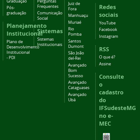
Graduação
Perguntas
Juiz de
Redes
Frequentes
Pós-
Fora
graduação
Comunicação
sociais
Manhuaçu
Social
Muriaé
YouTube
Planejamento
Rio
Facebook
Sistemas
Institucional
Pomba
Instagram
Sistemas
Santos
Plano de
Institucionais
Dumont
Desenvolvimento
RSS
Institucional
São João
O que é?
- PDI
del-Rei
Assine
Avançado
Bom
Consulte
Sucesso
Avançado
o
Cataguases
cadastro
Avançado
do
Ubá
IFSudesteMG
no e-
MEC