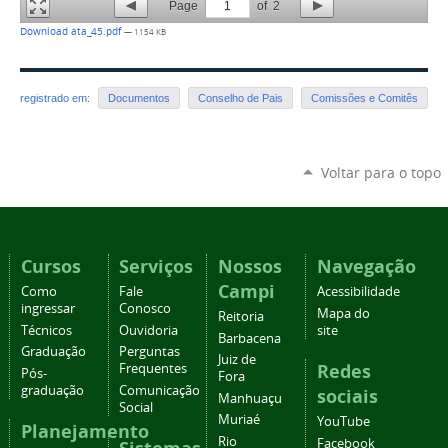
Page
1
of
2
Download ata_45.pdf
— 1154 KB
registrado em:
Documentos
Conselho de Pais
Comissões e Comitês
Voltar para o topo
Cursos
Serviços
Nossos
Navegação
Campi
Como
Fale
Acessibilidade
ingressar
Conosco
Mapa do
Reitoria
Técnicos
Ouvidoria
site
Barbacena
Graduação
Perguntas
Juiz de
Redes
Frequentes
Pós-
Fora
graduação
Comunicação
sociais
Manhuaçu
Social
Muriaé
YouTube
Planejamento
Rio
Facebook