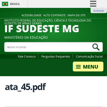
BRASIL
Acessar
Simplifique!
ACESSIBILIDADE
ALTO CONTRASTE
MAPA DO SITE
Comunica BR
INSTITUTO FEDERAL DE EDUCAÇÃO, CIÊNCIA E TECNOLOGIA DO
IF SUDESTE MG
SUDESTE DE MINAS GERAIS
Participe
Acesso à informação
MINISTÉRIO DA EDUCAÇÃO
Legislação
Buscar no portal
Bus
Canais
Fale Conosco
Perguntas frequentes
Comunicação Social
ata_45.pdf