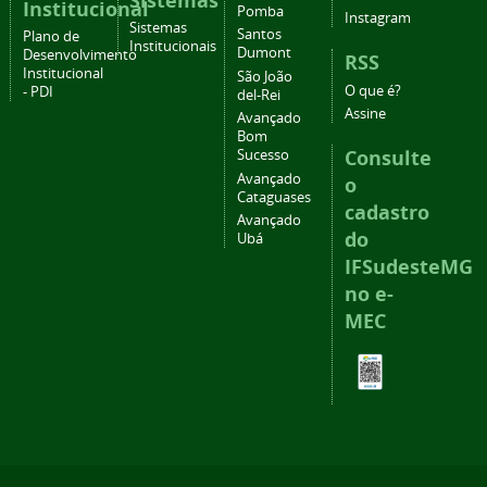
Sistemas
Institucional
Pomba
Instagram
Sistemas
Santos
Plano de
Institucionais
Dumont
Desenvolvimento
RSS
Institucional
São João
O que é?
- PDI
del-Rei
Assine
Avançado
Bom
Consulte
Sucesso
Avançado
o
Cataguases
cadastro
Avançado
do
Ubá
IFSudesteMG
no e-
MEC