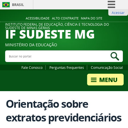
BRASIL
Acessar
Simplifique!
ACESSIBILIDADE
ALTO CONTRASTE
MAPA DO SITE
Comunica BR
INSTITUTO FEDERAL DE EDUCAÇÃO, CIÊNCIA E TECNOLOGIA DO
IF SUDESTE MG
SUDESTE DE MINAS GERAIS
Participe
Acesso à informação
MINISTÉRIO DA EDUCAÇÃO
Legislação
Buscar no portal
Bus
Canais
Fale Conosco
Perguntas frequentes
Comunicação Social
Orientação sobre
extratos previdenciários