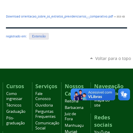
Download orientacao_sobre_os_extratos_previdenciarios_-_comparativo.pdf
— 353 KB
registrado em:
Extensão
Voltar para o topo
Cursos
Serviços
Nossos
Navegação
Campi
Como
Fale
Acessibilidade
ingressar
Conosco
Mapa do
Reitoria
Técnicos
Ouvidoria
site
Barbacena
Graduação
Perguntas
Juiz de
Redes
Frequentes
Pós-
Fora
graduação
Comunicação
sociais
Manhuaçu
Social
Muriaé
YouTube