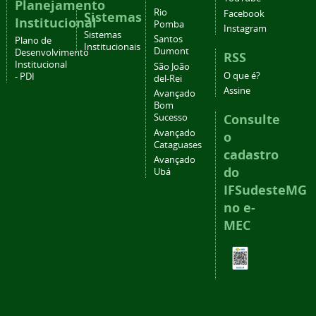
Planejamento
Rio
Facebook
Sistemas
Institucional
Pomba
Instagram
Sistemas
Santos
Plano de
Institucionais
Dumont
Desenvolvimento
RSS
Institucional
São João
O que é?
- PDI
del-Rei
Assine
Avançado
Bom
Consulte
Sucesso
Avançado
o
Cataguases
cadastro
Avançado
do
Ubá
IFSudesteMG
no e-
MEC