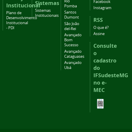
Rio
Facebook
Sistemas
Institucional
Pomba
Instagram
Sistemas
Santos
Plano de
Institucionais
Dumont
Desenvolvimento
RSS
Institucional
São João
O que é?
- PDI
del-Rei
Assine
Avançado
Bom
Consulte
Sucesso
Avançado
o
Cataguases
cadastro
Avançado
do
Ubá
IFSudesteMG
no e-
MEC