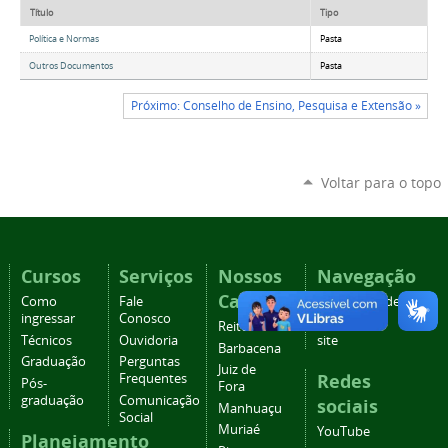
Título
Tipo
Política e Normas
Pasta
Outros Documentos
Pasta
Próximo: Conselho de Ensino, Pesquisa e Extensão »
Voltar para o topo
Cursos
Serviços
Nossos
Navegação
Campi
Como
Fale
Acessibilidade
ingressar
Conosco
Mapa do
Reitoria
Técnicos
Ouvidoria
site
Barbacena
Graduação
Perguntas
Juiz de
Redes
Frequentes
Pós-
Fora
graduação
Comunicação
sociais
Manhuaçu
Social
Muriaé
YouTube
Planejamento