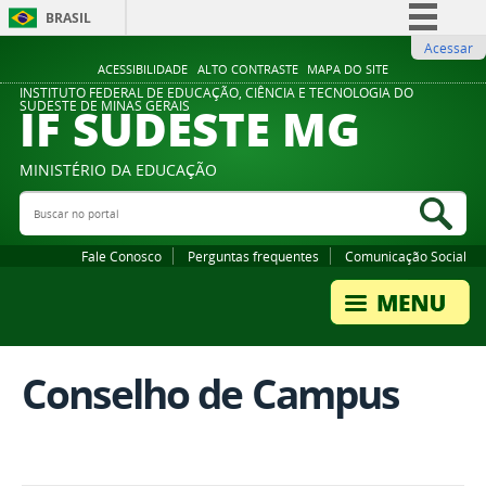
BRASIL
Acessar
Simplifique!
ACESSIBILIDADE
ALTO CONTRASTE
MAPA DO SITE
Comunica BR
INSTITUTO FEDERAL DE EDUCAÇÃO, CIÊNCIA E TECNOLOGIA DO
IF SUDESTE MG
SUDESTE DE MINAS GERAIS
Participe
Acesso à informação
MINISTÉRIO DA EDUCAÇÃO
Legislação
Buscar no portal
Bus
Canais
Fale Conosco
Perguntas frequentes
Comunicação Social
Conselho de Campus