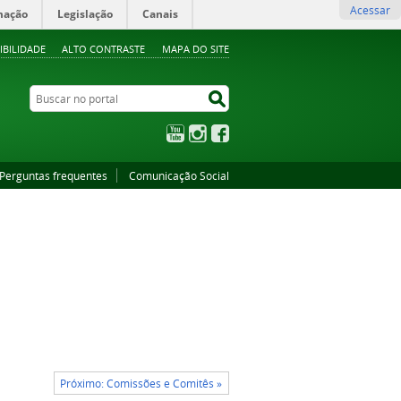
Acessar
mação
Legislação
Canais
IBILIDADE
ALTO CONTRASTE
MAPA DO SITE
Buscar no portal
Buscar no portal
YouTube
Instagram
Facebook
Perguntas frequentes
Comunicação Social
Próximo: Comissões e Comitês »