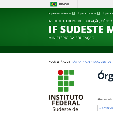
BRASIL
Ir para o conteúdo
1
Ir para o menu
2
Ir para
INSTITUTO FEDERAL DE EDUCAÇÃO, CIÊNCIA
IF SUDESTE 
MINISTÉRIO DA EDUCAÇÃO
VOCÊ ESTÁ AQUI:
PÁGINA INICIAL
>
DOCUMENTOS I
Órg
Atualmente 
« Anterio