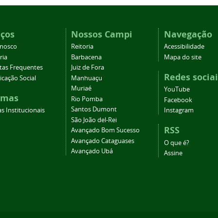
iços
Nossos Campi
Navegação
onosco
Reitoria
Acessibilidade
ria
Barbacena
Mapa do site
tas Frequentes
Juiz de Fora
Redes sociai
cação Social
Manhuaçu
Muriaé
YouTube
emas
Rio Pomba
Facebook
Santos Dumont
s Institucionais
Instagram
São João del-Rei
RSS
Avançado Bom Sucesso
Avançado Cataguases
O que é?
Avançado Ubá
Assine