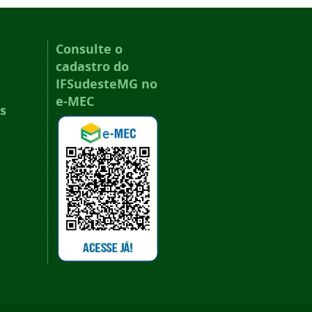
Consulte o
cadastro do
IFSudesteMG no
e-MEC
s