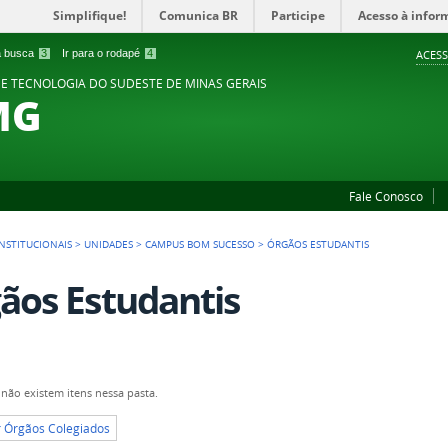
Simplifique!
Comunica BR
Participe
Acesso à infor
 a busca
3
Ir para o rodapé
4
ACESS
 E TECNOLOGIA DO SUDESTE DE MINAS GERAIS
MG
Fale Conosco
NSTITUCIONAIS
>
UNIDADES
>
CAMPUS BOM SUCESSO
>
ÓRGÃOS ESTUDANTIS
ãos Estudantis
não existem itens nessa pasta.
r Órgãos Colegiados