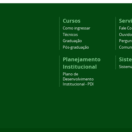
Cursos
Serv
Como ingressar
Fale C
Técnicos
Ouvido
Graduação
Pergun
Pós-graduação
Comuni
Planejamento
Sist
Institucional
Sistema
Plano de
Desenvolvimento
Institucional - PDI