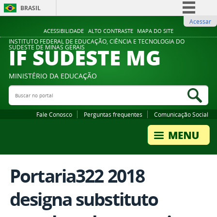
BRASIL
Acessar
Simplifique!
ACESSIBILIDADE
ALTO CONTRASTE
MAPA DO SITE
Comunica BR
INSTITUTO FEDERAL DE EDUCAÇÃO, CIÊNCIA E TECNOLOGIA DO
IF SUDESTE MG
SUDESTE DE MINAS GERAIS
Participe
Acesso à informação
MINISTÉRIO DA EDUCAÇÃO
Legislação
Buscar no portal
Bus
Canais
Fale Conosco
Perguntas frequentes
Comunicação Social
Portaria322 2018
designa substituto