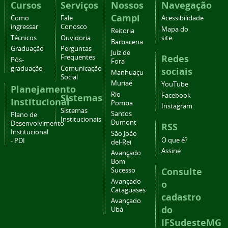
Cursos
Serviços
Nossos
Navegação
Campi
Como
Fale
Acessibilidade
ingressar
Conosco
Mapa do
Reitoria
Técnicos
Ouvidoria
site
Barbacena
Graduação
Perguntas
Juiz de
Redes
Frequentes
Pós-
Fora
graduação
Comunicação
sociais
Manhuaçu
Social
Muriaé
YouTube
Planejamento
Rio
Facebook
Sistemas
Institucional
Pomba
Instagram
Sistemas
Santos
Plano de
Institucionais
Dumont
Desenvolvimento
RSS
Institucional
São João
O que é?
- PDI
del-Rei
Assine
Avançado
Bom
Consulte
Sucesso
Avançado
o
Cataguases
cadastro
Avançado
do
Ubá
IFSudesteMG