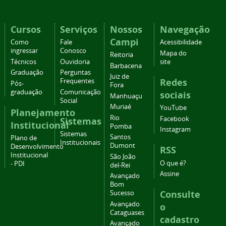
Cursos
Serviços
Nossos
Navegação
Campi
Como
Fale
Acessibilidade
ingressar
Conosco
Mapa do
Reitoria
Técnicos
Ouvidoria
site
Barbacena
Graduação
Perguntas
Juiz de
Redes
Frequentes
Pós-
Fora
graduação
Comunicação
sociais
Manhuaçu
Social
Muriaé
YouTube
Planejamento
Rio
Facebook
Sistemas
Institucional
Pomba
Instagram
Sistemas
Santos
Plano de
Institucionais
Dumont
Desenvolvimento
RSS
Institucional
São João
O que é?
- PDI
del-Rei
Assine
Avançado
Bom
Consulte
Sucesso
Avançado
o
Cataguases
cadastro
Avançado