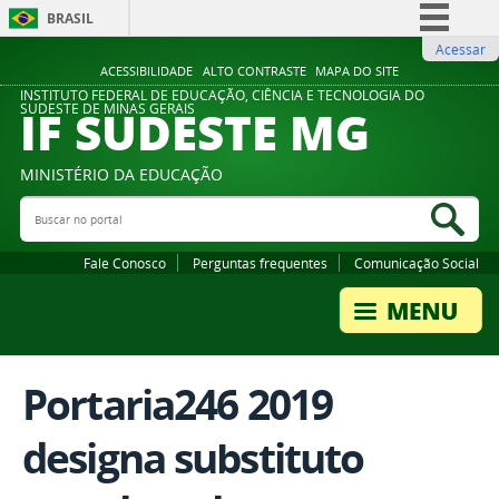
BRASIL
Acessar
Simplifique!
ACESSIBILIDADE
ALTO CONTRASTE
MAPA DO SITE
Comunica BR
INSTITUTO FEDERAL DE EDUCAÇÃO, CIÊNCIA E TECNOLOGIA DO
IF SUDESTE MG
SUDESTE DE MINAS GERAIS
Participe
Acesso à informação
MINISTÉRIO DA EDUCAÇÃO
Legislação
Buscar no portal
Bus
Canais
Fale Conosco
Perguntas frequentes
Comunicação Social
Portaria246 2019
designa substituto