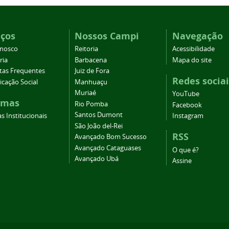
iços
Nossos Campi
Navegação
onosco
Reitoria
Acessibilidade
ria
Barbacena
Mapa do site
tas Frequentes
Juiz de Fora
Redes sociai
cação Social
Manhuaçu
Muriaé
YouTube
emas
Rio Pomba
Facebook
Santos Dumont
s Institucionais
Instagram
São João del-Rei
RSS
Avançado Bom Sucesso
Avançado Cataguases
O que é?
Avançado Ubá
Assine