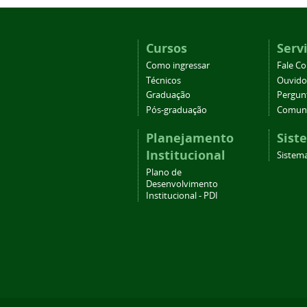
Cursos
Serv
Como ingressar
Fale C
Técnicos
Ouvido
Graduação
Pergun
Pós-graduação
Comuni
Planejamento
Sist
Institucional
Sistema
Plano de
Desenvolvimento
Institucional - PDI