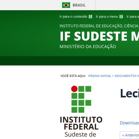
BRASIL
Ir para o conteúdo
1
Ir para o menu
2
Ir para
INSTITUTO FEDERAL DE EDUCAÇÃO, CIÊNCIA
IF SUDESTE 
MINISTÉRIO DA EDUCAÇÃO
VOCÊ ESTÁ AQUI:
PÁGINA INICIAL
>
DOCUMENTOS I
Lec
Download
« Anterio