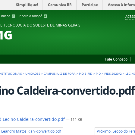
Simplifique!
Comunica BR
Participe
Acesso à infor
 a busca
3
Ir para o rodapé
4
ACESS
 E TECNOLOGIA DO SUDESTE DE MINAS GERAIS
MG
Fale Conosco
NSTITUCIONAIS
>
UNIDADES
>
CAMPUS JUIZ DE FORA
>
PID E RID
>
PID
>
PIDS 2020/2
>
LECIN
ino Caldeira-convertido.pdf
 Lecino Caldeira-convertido.pdf
— 111 KB
r Leandro Matos Riani-convertido.pdf
Próximo: Leopoldo Ferr