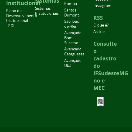
Sistemas
Institucional
Pomba
Instagram
Sistemas
Santos
Plano de
Institucionais
Dumont
Desenvolvimento
RSS
Institucional
São João
O que é?
- PDI
del-Rei
Assine
Avançado
Bom
Consulte
Sucesso
Avançado
o
Cataguases
cadastro
Avançado
do
Ubá
IFSudesteMG
no e-
MEC