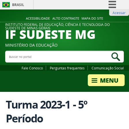
BRASIL
Acessar
Simplifique!
ACESSIBILIDADE
ALTO CONTRASTE
MAPA DO SITE
Comunica BR
INSTITUTO FEDERAL DE EDUCAÇÃO, CIÊNCIA E TECNOLOGIA DO
IF SUDESTE MG
SUDESTE DE MINAS GERAIS
Participe
Acesso à informação
MINISTÉRIO DA EDUCAÇÃO
Legislação
Buscar no portal
Bus
Canais
Fale Conosco
Perguntas frequentes
Comunicação Social
Turma 2023-1 - 5º
Período