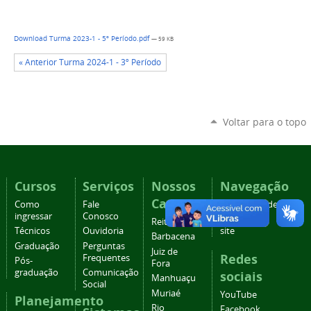
Download Turma 2023-1 - 5º Período.pdf
— 59 KB
« Anterior Turma 2024-1 - 3º Período
Voltar para o topo
Cursos
Serviços
Nossos
Navegação
Campi
Como
Fale
Acessibilidade
ingressar
Conosco
Mapa do
Reitoria
Técnicos
Ouvidoria
site
Barbacena
Graduação
Perguntas
Juiz de
Redes
Frequentes
Pós-
Fora
graduação
Comunicação
sociais
Manhuaçu
Social
Muriaé
YouTube
Planejamento
Rio
Facebook