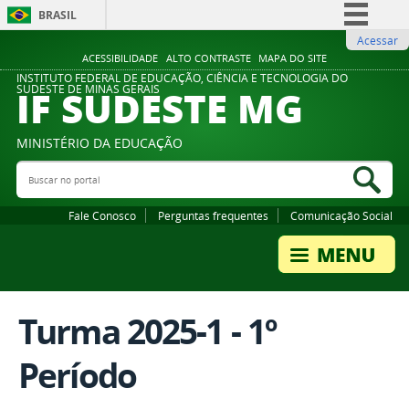
BRASIL
Acessar
Simplifique!
ACESSIBILIDADE
ALTO CONTRASTE
MAPA DO SITE
Comunica BR
INSTITUTO FEDERAL DE EDUCAÇÃO, CIÊNCIA E TECNOLOGIA DO
IF SUDESTE MG
SUDESTE DE MINAS GERAIS
Participe
Acesso à informação
MINISTÉRIO DA EDUCAÇÃO
Legislação
Buscar no portal
Bus
Canais
Fale Conosco
Perguntas frequentes
Comunicação Social
Turma 2025-1 - 1º
Período