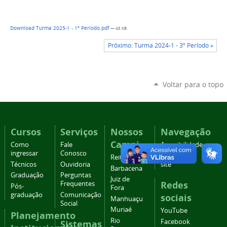
Download Turma 2025-1 - 1º Período.pdf
— 45 KB
Próximo: Turma 2024-1 - 3º Período »
Voltar para o topo
Cursos
Serviços
Nossos
Navegação
Campi
Como
Fale
Acessibilidade
ingressar
Conosco
Mapa do
Reitoria
Técnicos
Ouvidoria
site
Barbacena
Graduação
Perguntas
Juiz de
Redes
Frequentes
Pós-
Fora
graduação
Comunicação
sociais
Manhuaçu
Social
Muriaé
YouTube
Planejamento
Rio
Facebook
Sistemas