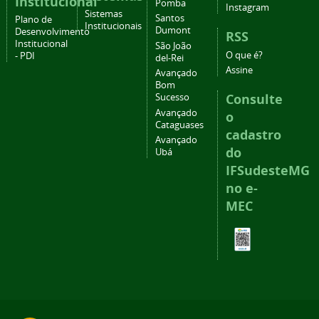
Institucional
Pomba
Instagram
Sistemas
Santos
Plano de
Institucionais
Dumont
Desenvolvimento
RSS
Institucional
São João
O que é?
- PDI
del-Rei
Assine
Avançado
Bom
Consulte
Sucesso
Avançado
o
Cataguases
cadastro
Avançado
do
Ubá
IFSudesteMG
no e-
MEC