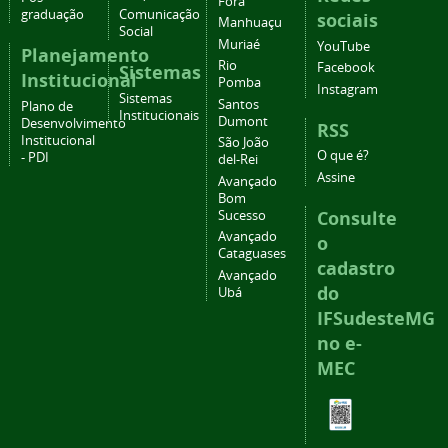
Fora
graduação
Comunicação
sociais
Manhuaçu
Social
Muriaé
YouTube
Planejamento
Rio
Facebook
Sistemas
Institucional
Pomba
Instagram
Sistemas
Santos
Plano de
Institucionais
Dumont
Desenvolvimento
RSS
Institucional
São João
O que é?
- PDI
del-Rei
Assine
Avançado
Bom
Consulte
Sucesso
Avançado
o
Cataguases
cadastro
Avançado
do
Ubá
IFSudesteMG
no e-
MEC