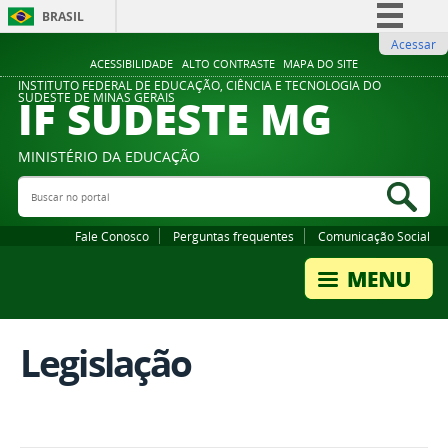
BRASIL
Acessar
Simplifique!
ACESSIBILIDADE
ALTO CONTRASTE
MAPA DO SITE
Comunica BR
INSTITUTO FEDERAL DE EDUCAÇÃO, CIÊNCIA E TECNOLOGIA DO
IF SUDESTE MG
SUDESTE DE MINAS GERAIS
Participe
Acesso à informação
MINISTÉRIO DA EDUCAÇÃO
Legislação
Buscar no portal
Bus
Canais
Fale Conosco
Perguntas frequentes
Comunicação Social
Legislação