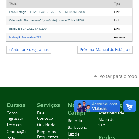
Título
Tipo
Lei de Estágio - LEI Nº 11.788, DE 25 DE SETEMBRO DE 2008
Link
Orientação Normativa nº 4, de 04 de julho de 2014 - MPOG
Link
Resolução CNE/CEB Nº 1/2004
Link
Instrução Normativa 213
Arquivo
« Anterior Fluxogramas
Próximo: Manual do Estágio »
Voltar para o topo
Cursos
Serviços
Nossos
Navegação
Campi
Como
Fale
Acessibilidade
ingressar
Conosco
Mapa do
Reitoria
Técnicos
Ouvidoria
site
Barbacena
Graduação
Perguntas
Juiz de
Redes
Frequentes
Pós-